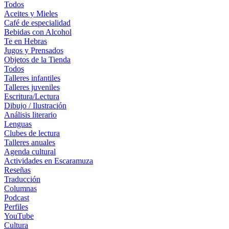
Todos
Aceites y Mieles
Café de especialidad
Bebidas con Alcohol
Te en Hebras
Jugos y Prensados
Objetos de la Tienda
Todos
Talleres infantiles
Talleres juveniles
Escritura/Lectura
Dibujo / Ilustración
Análisis literario
Lenguas
Clubes de lectura
Talleres anuales
Agenda cultural
Actividades en Escaramuza
Reseñas
Traducción
Columnas
Podcast
Perfiles
YouTube
Cultura