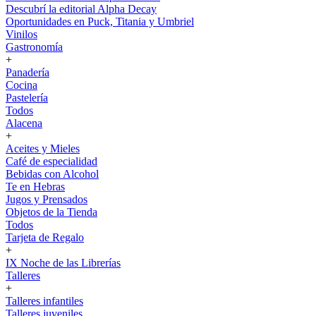
Descubrí la editorial Alpha Decay
Oportunidades en Puck, Titania y Umbriel
Vinilos
Gastronomía
+
Panadería
Cocina
Pastelería
Todos
Alacena
+
Aceites y Mieles
Café de especialidad
Bebidas con Alcohol
Te en Hebras
Jugos y Prensados
Objetos de la Tienda
Todos
Tarjeta de Regalo
+
IX Noche de las Librerías
Talleres
+
Talleres infantiles
Talleres juveniles