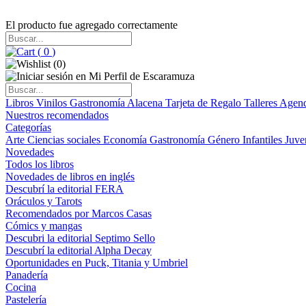
El producto fue agregado correctamente
(
0
)
(
0
)
Libros
Vinilos
Gastronomía
Alacena
Tarjeta de Regalo
Talleres
Agen
Nuestros recomendados
Categorías
Arte
Ciencias sociales
Economía
Gastronomía
Género
Infantiles
Juve
Novedades
Todos los libros
Novedades de libros en inglés
Descubrí la editorial FERA
Oráculos y Tarots
Recomendados por Marcos Casas
Cómics y mangas
Descubri la editorial Septimo Sello
Descubrí la editorial Alpha Decay
Oportunidades en Puck, Titania y Umbriel
Panadería
Cocina
Pastelería