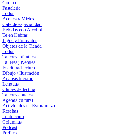
Cocina
Pastelería
Todos
Aceites y Mieles
Café de especialidad
Bebidas con Alcohol
Te en Hebras
Jugos y Prensados
Objetos de la Tienda
Todos
Talleres infantiles
Talleres juveniles
Escritura/Lectura
Dibujo / Ilustración
Análisis literario
Lenguas
Clubes de lectura
Talleres anuales
Agenda cultural
Actividades en Escaramuza
Reseñas
Traducción
Columnas
Podcast
Perfiles