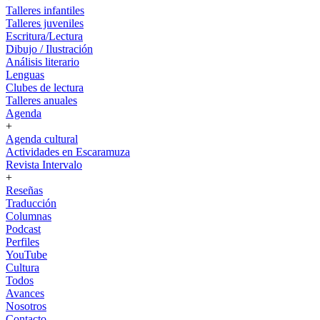
Talleres infantiles
Talleres juveniles
Escritura/Lectura
Dibujo / Ilustración
Análisis literario
Lenguas
Clubes de lectura
Talleres anuales
Agenda
+
Agenda cultural
Actividades en Escaramuza
Revista Intervalo
+
Reseñas
Traducción
Columnas
Podcast
Perfiles
YouTube
Cultura
Todos
Avances
Nosotros
Contacto