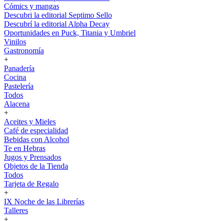
Cómics y mangas
Descubri la editorial Septimo Sello
Descubrí la editorial Alpha Decay
Oportunidades en Puck, Titania y Umbriel
Vinilos
Gastronomía
+
Panadería
Cocina
Pastelería
Todos
Alacena
+
Aceites y Mieles
Café de especialidad
Bebidas con Alcohol
Te en Hebras
Jugos y Prensados
Objetos de la Tienda
Todos
Tarjeta de Regalo
+
IX Noche de las Librerías
Talleres
+