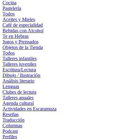
Cocina
Pastelería
Todos
Aceites y Mieles
Café de especialidad
Bebidas con Alcohol
Te en Hebras
Jugos y Prensados
Objetos de la Tienda
Todos
Talleres infantiles
Talleres juveniles
Escritura/Lectura
Dibujo / Ilustración
Análisis literario
Lenguas
Clubes de lectura
Talleres anuales
Agenda cultural
Actividades en Escaramuza
Reseñas
Traducción
Columnas
Podcast
Perfiles