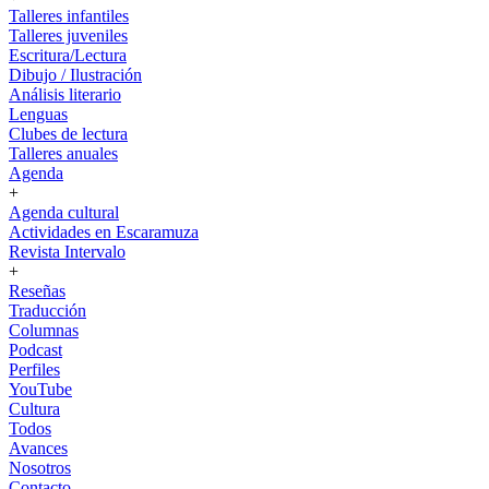
Talleres infantiles
Talleres juveniles
Escritura/Lectura
Dibujo / Ilustración
Análisis literario
Lenguas
Clubes de lectura
Talleres anuales
Agenda
+
Agenda cultural
Actividades en Escaramuza
Revista Intervalo
+
Reseñas
Traducción
Columnas
Podcast
Perfiles
YouTube
Cultura
Todos
Avances
Nosotros
Contacto