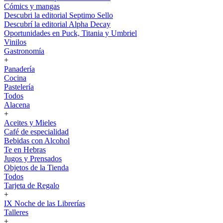
Cómics y mangas
Descubri la editorial Septimo Sello
Descubrí la editorial Alpha Decay
Oportunidades en Puck, Titania y Umbriel
Vinilos
Gastronomía
+
Panadería
Cocina
Pastelería
Todos
Alacena
+
Aceites y Mieles
Café de especialidad
Bebidas con Alcohol
Te en Hebras
Jugos y Prensados
Objetos de la Tienda
Todos
Tarjeta de Regalo
+
IX Noche de las Librerías
Talleres
+