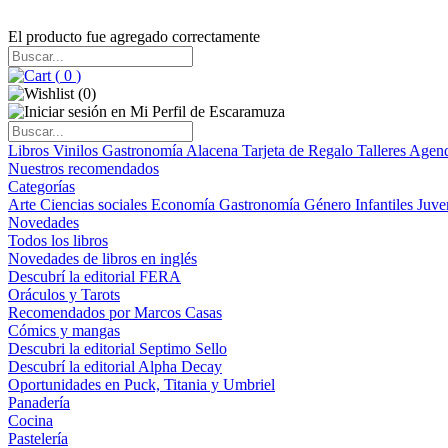
El producto fue agregado correctamente
(
0
)
(
0
)
Libros
Vinilos
Gastronomía
Alacena
Tarjeta de Regalo
Talleres
Agen
Nuestros recomendados
Categorías
Arte
Ciencias sociales
Economía
Gastronomía
Género
Infantiles
Juve
Novedades
Todos los libros
Novedades de libros en inglés
Descubrí la editorial FERA
Oráculos y Tarots
Recomendados por Marcos Casas
Cómics y mangas
Descubri la editorial Septimo Sello
Descubrí la editorial Alpha Decay
Oportunidades en Puck, Titania y Umbriel
Panadería
Cocina
Pastelería