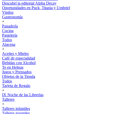
Descubrí la editorial Alpha Decay
Oportunidades en Puck, Titania y Umbriel
Vinilos
Gastronomía
+
Panadería
Cocina
Pastelería
Todos
Alacena
+
Aceites y Mieles
Café de especialidad
Bebidas con Alcohol
Te en Hebras
Jugos y Prensados
Objetos de la Tienda
Todos
Tarjeta de Regalo
+
IX Noche de las Librerías
Talleres
+
Talleres infantiles
Talleres juveniles