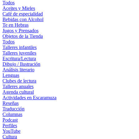
Todos
Aceites y Mieles
Café de especialidad
Bebidas con Alcohol
Te en Hebras
Jugos y Prensados
Objetos de la Tienda
Todos
Talleres infantiles
Talleres juveniles
Escritura/Lectura
Dibujo / Ilustración
Análisis literario
Lenguas
Clubes de lectura
Talleres anuales
Agenda cultural
Actividades en Escaramuza
Reseñas
Traducción
Columnas
Podcast
Perfiles
YouTube
Cultura