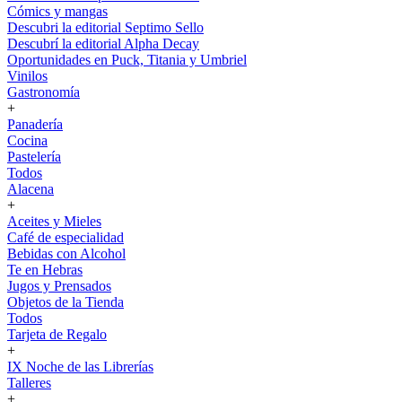
Cómics y mangas
Descubri la editorial Septimo Sello
Descubrí la editorial Alpha Decay
Oportunidades en Puck, Titania y Umbriel
Vinilos
Gastronomía
+
Panadería
Cocina
Pastelería
Todos
Alacena
+
Aceites y Mieles
Café de especialidad
Bebidas con Alcohol
Te en Hebras
Jugos y Prensados
Objetos de la Tienda
Todos
Tarjeta de Regalo
+
IX Noche de las Librerías
Talleres
+