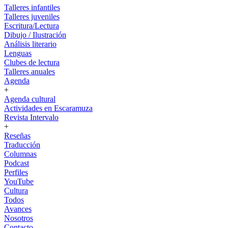
Talleres infantiles
Talleres juveniles
Escritura/Lectura
Dibujo / Ilustración
Análisis literario
Lenguas
Clubes de lectura
Talleres anuales
Agenda
+
Agenda cultural
Actividades en Escaramuza
Revista Intervalo
+
Reseñas
Traducción
Columnas
Podcast
Perfiles
YouTube
Cultura
Todos
Avances
Nosotros
Contacto