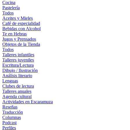
Cocina
Pastelería
Todos
Aceites y Mieles
Café de especialidad
Bebidas con Alcohol
Te en Hebras
Jugos y Prensados
Objetos de la Tienda
Todos
Talleres infantiles
Talleres juveniles
Escritura/Lectura
Dibujo / Ilustración
Análisis literario
Lenguas
Clubes de lectura
Talleres anuales
Agenda cultural
Actividades en Escaramuza
Reseñas
Traducción
Columnas
Podcast
Perfiles