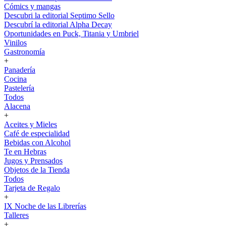
Cómics y mangas
Descubri la editorial Septimo Sello
Descubrí la editorial Alpha Decay
Oportunidades en Puck, Titania y Umbriel
Vinilos
Gastronomía
+
Panadería
Cocina
Pastelería
Todos
Alacena
+
Aceites y Mieles
Café de especialidad
Bebidas con Alcohol
Te en Hebras
Jugos y Prensados
Objetos de la Tienda
Todos
Tarjeta de Regalo
+
IX Noche de las Librerías
Talleres
+