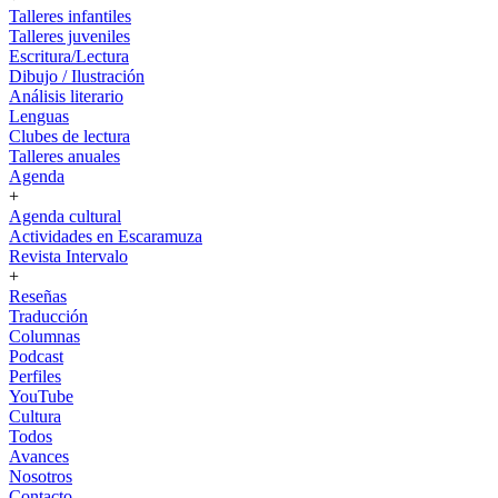
Talleres infantiles
Talleres juveniles
Escritura/Lectura
Dibujo / Ilustración
Análisis literario
Lenguas
Clubes de lectura
Talleres anuales
Agenda
+
Agenda cultural
Actividades en Escaramuza
Revista Intervalo
+
Reseñas
Traducción
Columnas
Podcast
Perfiles
YouTube
Cultura
Todos
Avances
Nosotros
Contacto