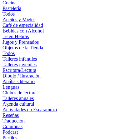
Cocina
Pastelería
Todos
Aceites y Mieles
Café de especialidad
Bebidas con Alcohol
Te en Hebras
Jugos y Prensados
Objetos de la Tienda
Todos
Talleres infantiles
Talleres juveniles
Escritura/Lectura
Dibujo / Ilustración
Análisis literario
Lenguas
Clubes de lectura
Talleres anuales
Agenda cultural
Actividades en Escaramuza
Reseñas
Traducción
Columnas
Podcast
Perfiles