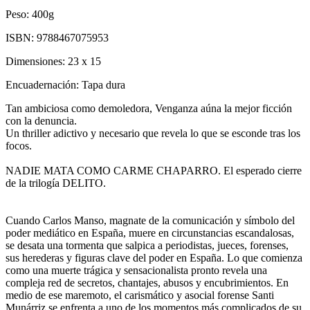
Peso:
400g
ISBN:
9788467075953
Dimensiones:
23 x 15
Encuadernación:
Tapa dura
Tan ambiciosa como demoledora, Venganza aúna la mejor ficción
con la denuncia.
Un thriller adictivo y necesario que revela lo que se esconde tras los
focos.
NADIE MATA COMO CARME CHAPARRO. El esperado cierre
de la trilogía DELITO.
Cuando Carlos Manso, magnate de la comunicación y símbolo del
poder mediático en España, muere en circunstancias escandalosas,
se desata una tormenta que salpica a periodistas, jueces, forenses,
sus herederas y figuras clave del poder en España. Lo que comienza
como una muerte trágica y sensacionalista pronto revela una
compleja red de secretos, chantajes, abusos y encubrimientos. En
medio de ese maremoto, el carismático y asocial forense Santi
Munárriz se enfrenta a uno de los momentos más complicados de su