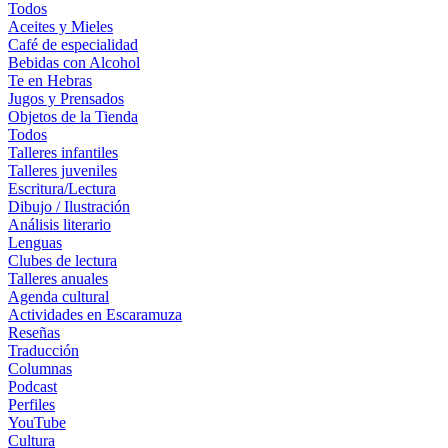
Todos
Aceites y Mieles
Café de especialidad
Bebidas con Alcohol
Te en Hebras
Jugos y Prensados
Objetos de la Tienda
Todos
Talleres infantiles
Talleres juveniles
Escritura/Lectura
Dibujo / Ilustración
Análisis literario
Lenguas
Clubes de lectura
Talleres anuales
Agenda cultural
Actividades en Escaramuza
Reseñas
Traducción
Columnas
Podcast
Perfiles
YouTube
Cultura