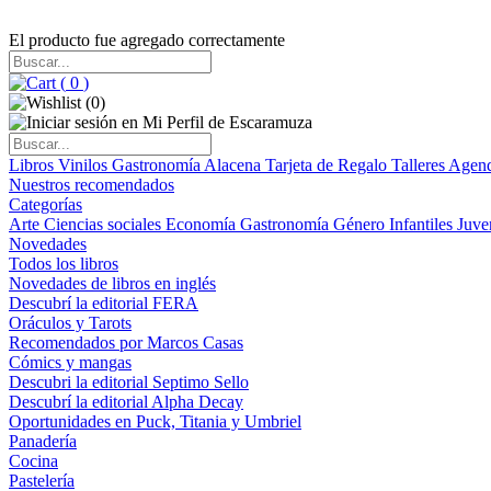
El producto fue agregado correctamente
(
0
)
(
0
)
Libros
Vinilos
Gastronomía
Alacena
Tarjeta de Regalo
Talleres
Agen
Nuestros recomendados
Categorías
Arte
Ciencias sociales
Economía
Gastronomía
Género
Infantiles
Juve
Novedades
Todos los libros
Novedades de libros en inglés
Descubrí la editorial FERA
Oráculos y Tarots
Recomendados por Marcos Casas
Cómics y mangas
Descubri la editorial Septimo Sello
Descubrí la editorial Alpha Decay
Oportunidades en Puck, Titania y Umbriel
Panadería
Cocina
Pastelería