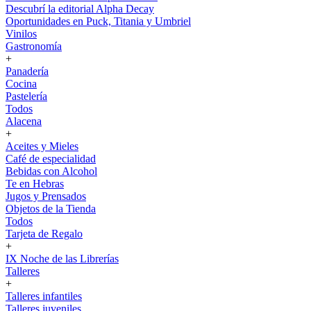
Descubrí la editorial Alpha Decay
Oportunidades en Puck, Titania y Umbriel
Vinilos
Gastronomía
+
Panadería
Cocina
Pastelería
Todos
Alacena
+
Aceites y Mieles
Café de especialidad
Bebidas con Alcohol
Te en Hebras
Jugos y Prensados
Objetos de la Tienda
Todos
Tarjeta de Regalo
+
IX Noche de las Librerías
Talleres
+
Talleres infantiles
Talleres juveniles