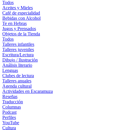
Todos
Aceites y Mieles
Café de especialidad
Bebidas con Alcohol
Te en Hebras
Jugos y Prensados
Objetos de la Tienda
Todos
Talleres infantiles
Talleres juveniles
Escritura/Lectura
Dibujo / Ilustración
Análisis literario
Lenguas
Clubes de lectura
Talleres anuales
Agenda cultural
Actividades en Escaramuza
Reseñas
Traducción
Columnas
Podcast
Perfiles
YouTube
Cultura