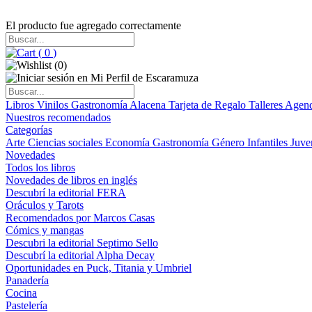
El producto fue agregado correctamente
(
0
)
(
0
)
Libros
Vinilos
Gastronomía
Alacena
Tarjeta de Regalo
Talleres
Agen
Nuestros recomendados
Categorías
Arte
Ciencias sociales
Economía
Gastronomía
Género
Infantiles
Juve
Novedades
Todos los libros
Novedades de libros en inglés
Descubrí la editorial FERA
Oráculos y Tarots
Recomendados por Marcos Casas
Cómics y mangas
Descubri la editorial Septimo Sello
Descubrí la editorial Alpha Decay
Oportunidades en Puck, Titania y Umbriel
Panadería
Cocina
Pastelería