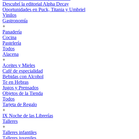
Descubrí la editorial Alpha Decay
Oportunidades en Puck, Titania y Umbriel
Vinilos
Gastronomía
+
Panadería
Cocina
Pastelería
Todos
Alacena
+
Aceites y Mieles
Café de especialidad
Bebidas con Alcohol
Te en Hebras
Jugos y Prensados
Objetos de la Tienda
Todos
Tarjeta de Regalo
+
IX Noche de las Librerías
Talleres
+
Talleres infantiles
Talleres juveniles