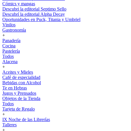
Cómics y mangas
Descubri la editorial Septimo Sello
Descubrí la editorial Alpha Decay
Oportunidades en Puck, Titania y Umbriel
Vinilos
Gastronomía
+
Panadería
Cocina
Pastelería
Todos
Alacena
+
Aceites y Mieles
Café de especialidad
Bebidas con Alcohol
Te en Hebras
Jugos y Prensados
Objetos de la Tienda
Todos
Tarjeta de Regalo
+
IX Noche de las Librerías
Talleres
+