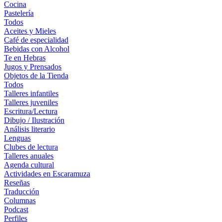
Cocina
Pastelería
Todos
Aceites y Mieles
Café de especialidad
Bebidas con Alcohol
Te en Hebras
Jugos y Prensados
Objetos de la Tienda
Todos
Talleres infantiles
Talleres juveniles
Escritura/Lectura
Dibujo / Ilustración
Análisis literario
Lenguas
Clubes de lectura
Talleres anuales
Agenda cultural
Actividades en Escaramuza
Reseñas
Traducción
Columnas
Podcast
Perfiles