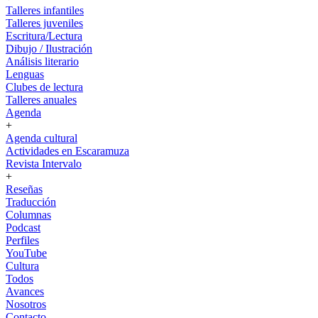
Talleres infantiles
Talleres juveniles
Escritura/Lectura
Dibujo / Ilustración
Análisis literario
Lenguas
Clubes de lectura
Talleres anuales
Agenda
+
Agenda cultural
Actividades en Escaramuza
Revista Intervalo
+
Reseñas
Traducción
Columnas
Podcast
Perfiles
YouTube
Cultura
Todos
Avances
Nosotros
Contacto