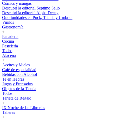
Cómics y mangas
Descubri la editorial Septimo Sello
Descubrí la editorial Alpha Decay
Oportunidades en Puck, Titania y Umbriel
Vinilos
Gastronomía
+
Panadería
Cocina
Pastelería
Todos
Alacena
+
Aceites y Mieles
Café de especialidad
Bebidas con Alcohol
Te en Hebras
Jugos y Prensados
Objetos de la Tienda
Todos
Tarjeta de Regalo
+
IX Noche de las Librerías
Talleres
+