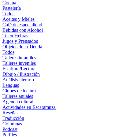
Cocina
Pastelería
Todos
Aceites y Mieles
Café de especialidad
Bebidas con Alcohol
Te en Hebras
Jugos y Prensados
Objetos de la Tienda
Todos
Talleres infantiles
Talleres juveniles
Escritura/Lectura
Dibujo / Ilustración
Análisis literario
Lenguas
Clubes de lectura
Talleres anuales
Agenda cultural
Actividades en Escaramuza
Reseñas
Traducción
Columnas
Podcast
Perfiles