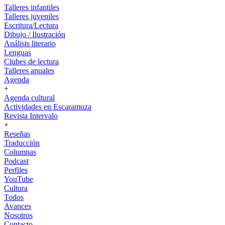
Talleres infantiles
Talleres juveniles
Escritura/Lectura
Dibujo / Ilustración
Análisis literario
Lenguas
Clubes de lectura
Talleres anuales
Agenda
+
Agenda cultural
Actividades en Escaramuza
Revista Intervalo
+
Reseñas
Traducción
Columnas
Podcast
Perfiles
YouTube
Cultura
Todos
Avances
Nosotros
Contacto