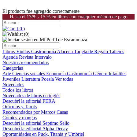
El producto fue agregado correctamente
Hasta el 13/8: - 15 % en libros con cualquier método de pago
(
0
)
(
0
)
Libros
Vinilos
Gastronomía
Alacena
Tarjeta de Regalo
Talleres
Agenda
Revista Intervalo
Nuestros recomendados
Categorías
Arte
Ciencias sociales
Economía
Gastronomía
Género
Infantiles
Juveniles
Literatura
Poesía
Ver todas
Novedades
Todos los libros
Novedades de libros en inglés
Descubrí la editorial FERA
Oráculos y Tarots
Recomendados por Marcos Casas
Cómics y mangas
Descubri la editorial Septimo Sello
Descubrí la editorial Alpha Decay
Oportunidades en Puck, Titania y Umbriel