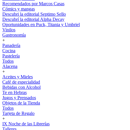
Recomendados por Marcos Casas
Cómics y mangas
Descubri la editorial Septimo Sello
Descubrí la editorial Alpha Decay
Oportunidades en Puck, Titania y Umbriel
Vinilos
Gastronomía
+
Panadería
Cocina
Pastelería
Todos
Alacena
+
Aceites y Mieles
Café de especialidad
Bebidas con Alcohol
Te en Hebras
Jugos y Prensados
Objetos de la Tienda
Todos
Tarjeta de Regalo
+
IX Noche de las Librerías
Talleres