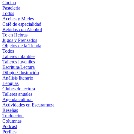
Cocina
Pastelería
Todos
Aceites y Mieles
Café de especialidad
Bebidas con Alcohol
Te en Hebras
Jugos y Prensados
Objetos de la Tienda
Todos
Talleres infantiles
Talleres juveniles
Escritura/Lectura
Dibujo / Ilustración
Análisis literario
Lenguas
Clubes de lectura
Talleres anuales
Agenda cultural
Actividades en Escaramuza
Reseñas
Traducción
Columnas
Podcast
Perfiles