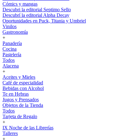
Cómics y mangas
Descubri la editorial Septimo Sello
Descubrí la editorial Alpha Decay
Oportunidades en Puck, Titania y Umbriel
Vinilos
Gastronomía
+
Panadería
Cocina
Pastelería
Todos
Alacena
+
Aceites y Mieles
Café de especialidad
Bebidas con Alcohol
Te en Hebras
Jugos y Prensados
Objetos de la Tienda
Todos
Tarjeta de Regalo
+
IX Noche de las Librerías
Talleres
+