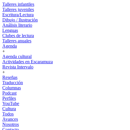
Talleres infantiles
Talleres juveniles
Escritura/Lectura
Dibujo / Ilustración
Análisis literario
Lenguas
Clubes de lectura
Talleres anuales
Agenda
+
Agenda cultural
Actividades en Escaramuza
Revista Intervalo
+
Reseñas
Traducción
Columnas
Podcast
Perfiles
YouTube
Cultura
Todos
Avances
Nosotros
Contacto