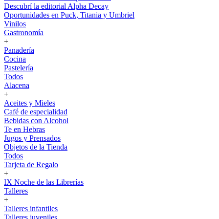
Descubrí la editorial Alpha Decay
Oportunidades en Puck, Titania y Umbriel
Vinilos
Gastronomía
+
Panadería
Cocina
Pastelería
Todos
Alacena
+
Aceites y Mieles
Café de especialidad
Bebidas con Alcohol
Te en Hebras
Jugos y Prensados
Objetos de la Tienda
Todos
Tarjeta de Regalo
+
IX Noche de las Librerías
Talleres
+
Talleres infantiles
Talleres juveniles