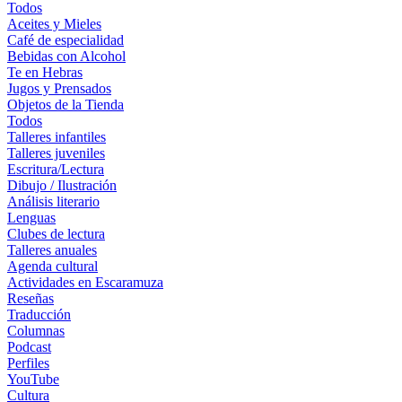
Todos
Aceites y Mieles
Café de especialidad
Bebidas con Alcohol
Te en Hebras
Jugos y Prensados
Objetos de la Tienda
Todos
Talleres infantiles
Talleres juveniles
Escritura/Lectura
Dibujo / Ilustración
Análisis literario
Lenguas
Clubes de lectura
Talleres anuales
Agenda cultural
Actividades en Escaramuza
Reseñas
Traducción
Columnas
Podcast
Perfiles
YouTube
Cultura