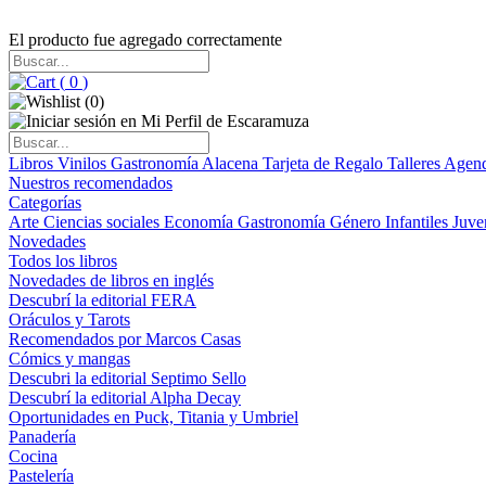
El producto fue agregado correctamente
(
0
)
(
0
)
Libros
Vinilos
Gastronomía
Alacena
Tarjeta de Regalo
Talleres
Agen
Nuestros recomendados
Categorías
Arte
Ciencias sociales
Economía
Gastronomía
Género
Infantiles
Juve
Novedades
Todos los libros
Novedades de libros en inglés
Descubrí la editorial FERA
Oráculos y Tarots
Recomendados por Marcos Casas
Cómics y mangas
Descubri la editorial Septimo Sello
Descubrí la editorial Alpha Decay
Oportunidades en Puck, Titania y Umbriel
Panadería
Cocina
Pastelería