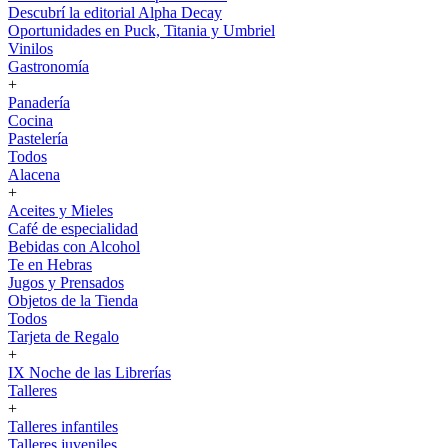
Descubrí la editorial Alpha Decay
Oportunidades en Puck, Titania y Umbriel
Vinilos
Gastronomía
+
Panadería
Cocina
Pastelería
Todos
Alacena
+
Aceites y Mieles
Café de especialidad
Bebidas con Alcohol
Te en Hebras
Jugos y Prensados
Objetos de la Tienda
Todos
Tarjeta de Regalo
+
IX Noche de las Librerías
Talleres
+
Talleres infantiles
Talleres juveniles