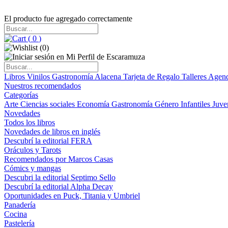
El producto fue agregado correctamente
(
0
)
(
0
)
Libros
Vinilos
Gastronomía
Alacena
Tarjeta de Regalo
Talleres
Agen
Nuestros recomendados
Categorías
Arte
Ciencias sociales
Economía
Gastronomía
Género
Infantiles
Juve
Novedades
Todos los libros
Novedades de libros en inglés
Descubrí la editorial FERA
Oráculos y Tarots
Recomendados por Marcos Casas
Cómics y mangas
Descubri la editorial Septimo Sello
Descubrí la editorial Alpha Decay
Oportunidades en Puck, Titania y Umbriel
Panadería
Cocina
Pastelería