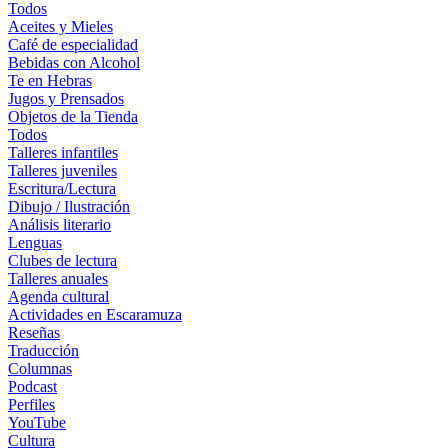
Todos
Aceites y Mieles
Café de especialidad
Bebidas con Alcohol
Te en Hebras
Jugos y Prensados
Objetos de la Tienda
Todos
Talleres infantiles
Talleres juveniles
Escritura/Lectura
Dibujo / Ilustración
Análisis literario
Lenguas
Clubes de lectura
Talleres anuales
Agenda cultural
Actividades en Escaramuza
Reseñas
Traducción
Columnas
Podcast
Perfiles
YouTube
Cultura