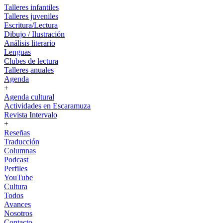
Talleres infantiles
Talleres juveniles
Escritura/Lectura
Dibujo / Ilustración
Análisis literario
Lenguas
Clubes de lectura
Talleres anuales
Agenda
+
Agenda cultural
Actividades en Escaramuza
Revista Intervalo
+
Reseñas
Traducción
Columnas
Podcast
Perfiles
YouTube
Cultura
Todos
Avances
Nosotros
Contacto