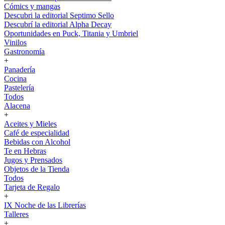
Cómics y mangas
Descubri la editorial Septimo Sello
Descubrí la editorial Alpha Decay
Oportunidades en Puck, Titania y Umbriel
Vinilos
Gastronomía
+
Panadería
Cocina
Pastelería
Todos
Alacena
+
Aceites y Mieles
Café de especialidad
Bebidas con Alcohol
Te en Hebras
Jugos y Prensados
Objetos de la Tienda
Todos
Tarjeta de Regalo
+
IX Noche de las Librerías
Talleres
+