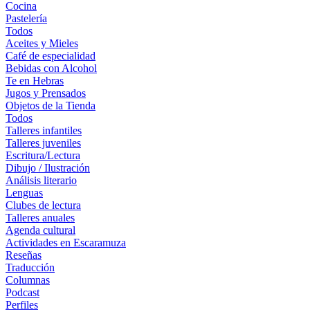
Cocina
Pastelería
Todos
Aceites y Mieles
Café de especialidad
Bebidas con Alcohol
Te en Hebras
Jugos y Prensados
Objetos de la Tienda
Todos
Talleres infantiles
Talleres juveniles
Escritura/Lectura
Dibujo / Ilustración
Análisis literario
Lenguas
Clubes de lectura
Talleres anuales
Agenda cultural
Actividades en Escaramuza
Reseñas
Traducción
Columnas
Podcast
Perfiles