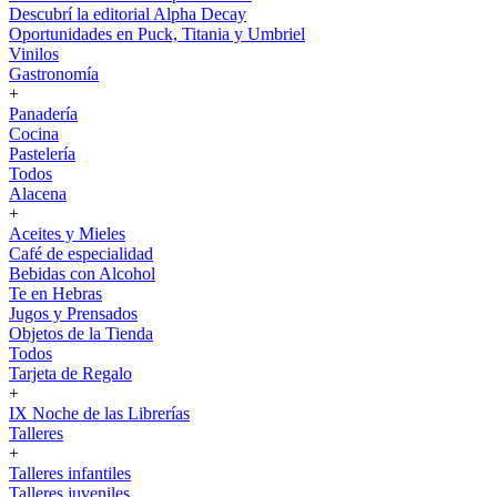
Descubrí la editorial Alpha Decay
Oportunidades en Puck, Titania y Umbriel
Vinilos
Gastronomía
+
Panadería
Cocina
Pastelería
Todos
Alacena
+
Aceites y Mieles
Café de especialidad
Bebidas con Alcohol
Te en Hebras
Jugos y Prensados
Objetos de la Tienda
Todos
Tarjeta de Regalo
+
IX Noche de las Librerías
Talleres
+
Talleres infantiles
Talleres juveniles