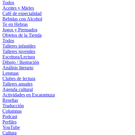
Todos
Aceites y Mieles
Café de especialidad
Bebidas con Alcohol
Te en Hebras
Jugos y Prensados
Objetos de la Tienda
Todos
Talleres infantiles
Talleres juveniles
Escritura/Lectura
Dibujo / Ilustración
Análisis literario
Lenguas
Clubes de lectura
Talleres anuales
Agenda cultural
Actividades en Escaramuza
Reseñas
Traducción
Columnas
Podcast
Perfiles
YouTube
Cultura