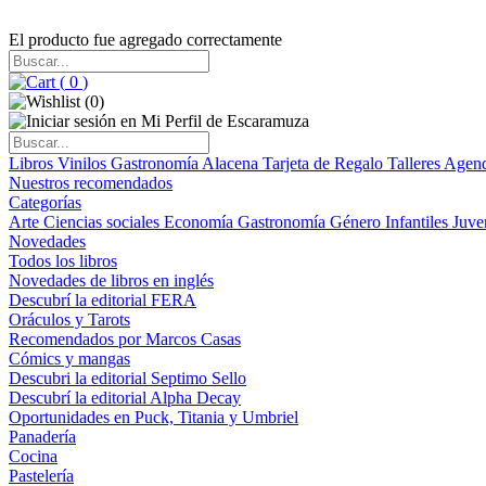
El producto fue agregado correctamente
(
0
)
(
0
)
Libros
Vinilos
Gastronomía
Alacena
Tarjeta de Regalo
Talleres
Agen
Nuestros recomendados
Categorías
Arte
Ciencias sociales
Economía
Gastronomía
Género
Infantiles
Juve
Novedades
Todos los libros
Novedades de libros en inglés
Descubrí la editorial FERA
Oráculos y Tarots
Recomendados por Marcos Casas
Cómics y mangas
Descubri la editorial Septimo Sello
Descubrí la editorial Alpha Decay
Oportunidades en Puck, Titania y Umbriel
Panadería
Cocina
Pastelería