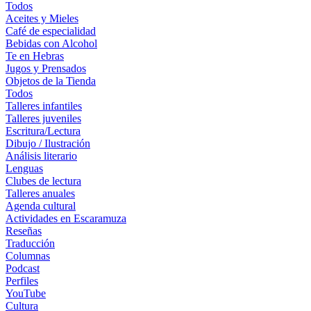
Todos
Aceites y Mieles
Café de especialidad
Bebidas con Alcohol
Te en Hebras
Jugos y Prensados
Objetos de la Tienda
Todos
Talleres infantiles
Talleres juveniles
Escritura/Lectura
Dibujo / Ilustración
Análisis literario
Lenguas
Clubes de lectura
Talleres anuales
Agenda cultural
Actividades en Escaramuza
Reseñas
Traducción
Columnas
Podcast
Perfiles
YouTube
Cultura