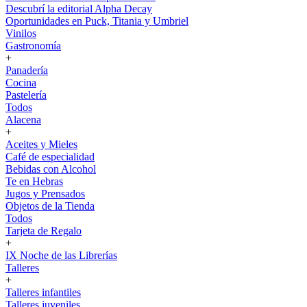
Descubrí la editorial Alpha Decay
Oportunidades en Puck, Titania y Umbriel
Vinilos
Gastronomía
+
Panadería
Cocina
Pastelería
Todos
Alacena
+
Aceites y Mieles
Café de especialidad
Bebidas con Alcohol
Te en Hebras
Jugos y Prensados
Objetos de la Tienda
Todos
Tarjeta de Regalo
+
IX Noche de las Librerías
Talleres
+
Talleres infantiles
Talleres juveniles