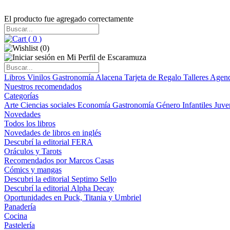
El producto fue agregado correctamente
(
0
)
(
0
)
Libros
Vinilos
Gastronomía
Alacena
Tarjeta de Regalo
Talleres
Agen
Nuestros recomendados
Categorías
Arte
Ciencias sociales
Economía
Gastronomía
Género
Infantiles
Juve
Novedades
Todos los libros
Novedades de libros en inglés
Descubrí la editorial FERA
Oráculos y Tarots
Recomendados por Marcos Casas
Cómics y mangas
Descubri la editorial Septimo Sello
Descubrí la editorial Alpha Decay
Oportunidades en Puck, Titania y Umbriel
Panadería
Cocina
Pastelería