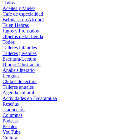
Todos
Aceites y Mieles
Café de especialidad
Bebidas con Alcohol
Te en Hebras
Jugos y Prensados
Objetos de la Tienda
Todos
Talleres infantiles
Talleres juveniles
Escritura/Lectura
Dibujo / Ilustración
Análisis literario
Lenguas
Clubes de lectura
Talleres anuales
Agenda cultural
Actividades en Escaramuza
Reseñas
Traducción
Columnas
Podcast
Perfiles
YouTube
Cultura