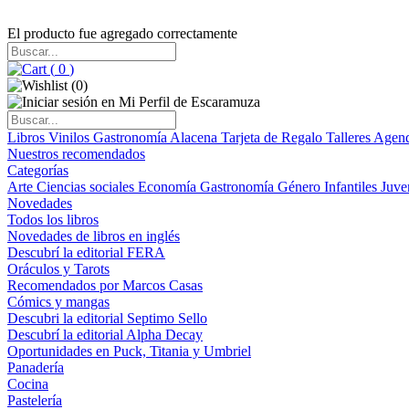
El producto fue agregado correctamente
(
0
)
(
0
)
Libros
Vinilos
Gastronomía
Alacena
Tarjeta de Regalo
Talleres
Agen
Nuestros recomendados
Categorías
Arte
Ciencias sociales
Economía
Gastronomía
Género
Infantiles
Juve
Novedades
Todos los libros
Novedades de libros en inglés
Descubrí la editorial FERA
Oráculos y Tarots
Recomendados por Marcos Casas
Cómics y mangas
Descubri la editorial Septimo Sello
Descubrí la editorial Alpha Decay
Oportunidades en Puck, Titania y Umbriel
Panadería
Cocina
Pastelería