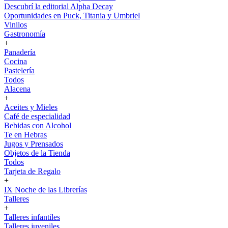
Descubrí la editorial Alpha Decay
Oportunidades en Puck, Titania y Umbriel
Vinilos
Gastronomía
+
Panadería
Cocina
Pastelería
Todos
Alacena
+
Aceites y Mieles
Café de especialidad
Bebidas con Alcohol
Te en Hebras
Jugos y Prensados
Objetos de la Tienda
Todos
Tarjeta de Regalo
+
IX Noche de las Librerías
Talleres
+
Talleres infantiles
Talleres juveniles