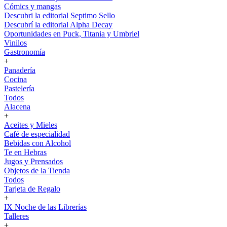
Cómics y mangas
Descubri la editorial Septimo Sello
Descubrí la editorial Alpha Decay
Oportunidades en Puck, Titania y Umbriel
Vinilos
Gastronomía
+
Panadería
Cocina
Pastelería
Todos
Alacena
+
Aceites y Mieles
Café de especialidad
Bebidas con Alcohol
Te en Hebras
Jugos y Prensados
Objetos de la Tienda
Todos
Tarjeta de Regalo
+
IX Noche de las Librerías
Talleres
+