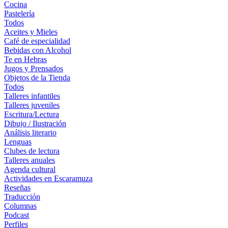
Cocina
Pastelería
Todos
Aceites y Mieles
Café de especialidad
Bebidas con Alcohol
Te en Hebras
Jugos y Prensados
Objetos de la Tienda
Todos
Talleres infantiles
Talleres juveniles
Escritura/Lectura
Dibujo / Ilustración
Análisis literario
Lenguas
Clubes de lectura
Talleres anuales
Agenda cultural
Actividades en Escaramuza
Reseñas
Traducción
Columnas
Podcast
Perfiles