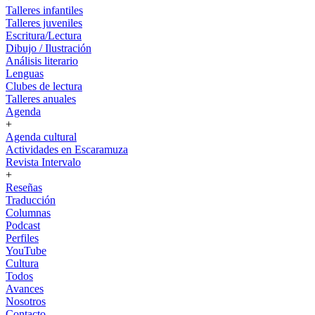
Talleres infantiles
Talleres juveniles
Escritura/Lectura
Dibujo / Ilustración
Análisis literario
Lenguas
Clubes de lectura
Talleres anuales
Agenda
+
Agenda cultural
Actividades en Escaramuza
Revista Intervalo
+
Reseñas
Traducción
Columnas
Podcast
Perfiles
YouTube
Cultura
Todos
Avances
Nosotros
Contacto