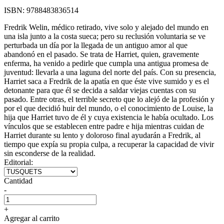
ISBN:
9788483836514
Fredrik Welin, médico retirado, vive solo y alejado del mundo en
una isla junto a la costa sueca; pero su reclusión voluntaria se ve
perturbada un día por la llegada de un antiguo amor al que
abandonó en el pasado. Se trata de Harriet, quien, gravemente
enferma, ha venido a pedirle que cumpla una antigua promesa de
juventud: llevarla a una laguna del norte del país. Con su presencia,
Harriet saca a Fredrik de la apatía en que éste vive sumido y es el
detonante para que él se decida a saldar viejas cuentas con su
pasado. Entre otras, el terrible secreto que lo alejó de la profesión y
por el que decidió huir del mundo, o el conocimiento de Louise, la
hija que Harriet tuvo de él y cuya existencia le había ocultado. Los
vínculos que se establecen entre padre e hija mientras cuidan de
Harriet durante su lento y doloroso final ayudarán a Fredrik, al
tiempo que expía su propia culpa, a recuperar la capacidad de vivir
sin esconderse de la realidad.
Editorial:
Cantidad
-
+
Agregar al carrito