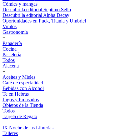
Cómics y mangas
Descubri la editorial Septimo Sello
Descubrí la editorial Alpha Decay
Oportunidades en Puck, Titania y Umbriel
Vinilos
Gastronomía
+
Panadería
Cocina
Pastelería
Todos
Alacena
+
Aceites y Mieles
Café de especialidad
Bebidas con Alcohol
Te en Hebras
Jugos y Prensados
Objetos de la Tienda
Todos
Tarjeta de Regalo
+
IX Noche de las Librerías
Talleres
+