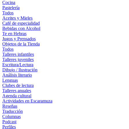
Cocina
Pastelería
Todos
Aceites y Mieles
Café de especialidad
Bebidas con Alcohol
Te en Hebras
Jugos y Prensados
Objetos de la Tienda
Todos
Talleres infantiles
Talleres juveniles
Escritura/Lectura
Dibujo / Ilustración
Análisis literario
Lenguas
Clubes de lectura
Talleres anuales
Agenda cultural
Actividades en Escaramuza
Reseñas
Traducción
Columnas
Podcast
Perfiles