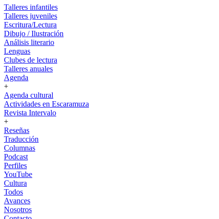
Talleres infantiles
Talleres juveniles
Escritura/Lectura
Dibujo / Ilustración
Análisis literario
Lenguas
Clubes de lectura
Talleres anuales
Agenda
+
Agenda cultural
Actividades en Escaramuza
Revista Intervalo
+
Reseñas
Traducción
Columnas
Podcast
Perfiles
YouTube
Cultura
Todos
Avances
Nosotros
Contacto