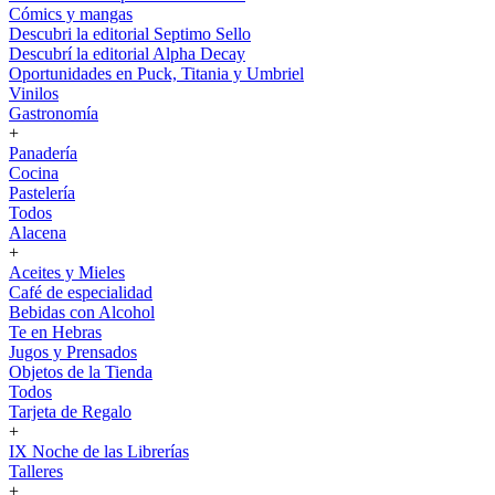
Cómics y mangas
Descubri la editorial Septimo Sello
Descubrí la editorial Alpha Decay
Oportunidades en Puck, Titania y Umbriel
Vinilos
Gastronomía
+
Panadería
Cocina
Pastelería
Todos
Alacena
+
Aceites y Mieles
Café de especialidad
Bebidas con Alcohol
Te en Hebras
Jugos y Prensados
Objetos de la Tienda
Todos
Tarjeta de Regalo
+
IX Noche de las Librerías
Talleres
+