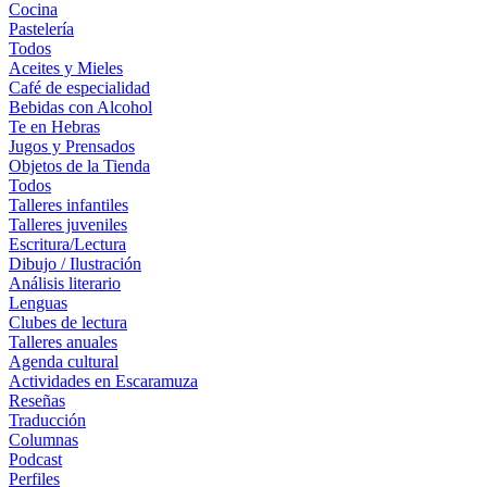
Cocina
Pastelería
Todos
Aceites y Mieles
Café de especialidad
Bebidas con Alcohol
Te en Hebras
Jugos y Prensados
Objetos de la Tienda
Todos
Talleres infantiles
Talleres juveniles
Escritura/Lectura
Dibujo / Ilustración
Análisis literario
Lenguas
Clubes de lectura
Talleres anuales
Agenda cultural
Actividades en Escaramuza
Reseñas
Traducción
Columnas
Podcast
Perfiles