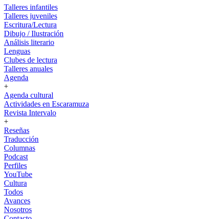
Talleres infantiles
Talleres juveniles
Escritura/Lectura
Dibujo / Ilustración
Análisis literario
Lenguas
Clubes de lectura
Talleres anuales
Agenda
+
Agenda cultural
Actividades en Escaramuza
Revista Intervalo
+
Reseñas
Traducción
Columnas
Podcast
Perfiles
YouTube
Cultura
Todos
Avances
Nosotros
Contacto