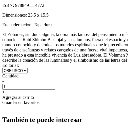
ISBN:
9788491114772
Dimensiones:
23.5 x 15.5
Encuadernación:
Tapa dura
El Zohar es, sin duda alguna, la obra más famosa del pensamiento míst
conocidas. Rabí Shimón Bar Iojai y sus alumnos, fuera del espacio y 
mundo conocido y de todos los mundos espirituales que le precedieron,
través de enseñanzas y relatos cargados de una fuerza vital impetuosa, 
ha prestado a esta increíble vivencia de Luz abrasadora. El Volumen X
describe la creación de las luminarias y el simbolismo de las letras de
Editorial:
Cantidad
-
+
Agregar al carrito
Guardar en favoritos
También te puede interesar