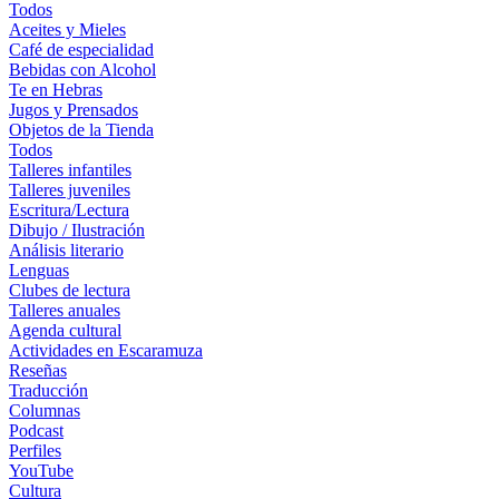
Todos
Aceites y Mieles
Café de especialidad
Bebidas con Alcohol
Te en Hebras
Jugos y Prensados
Objetos de la Tienda
Todos
Talleres infantiles
Talleres juveniles
Escritura/Lectura
Dibujo / Ilustración
Análisis literario
Lenguas
Clubes de lectura
Talleres anuales
Agenda cultural
Actividades en Escaramuza
Reseñas
Traducción
Columnas
Podcast
Perfiles
YouTube
Cultura