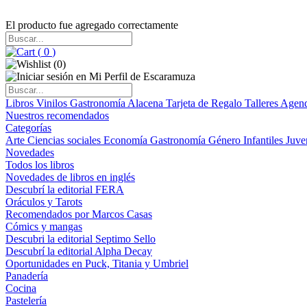
El producto fue agregado correctamente
(
0
)
(
0
)
Libros
Vinilos
Gastronomía
Alacena
Tarjeta de Regalo
Talleres
Agen
Nuestros recomendados
Categorías
Arte
Ciencias sociales
Economía
Gastronomía
Género
Infantiles
Juve
Novedades
Todos los libros
Novedades de libros en inglés
Descubrí la editorial FERA
Oráculos y Tarots
Recomendados por Marcos Casas
Cómics y mangas
Descubri la editorial Septimo Sello
Descubrí la editorial Alpha Decay
Oportunidades en Puck, Titania y Umbriel
Panadería
Cocina
Pastelería