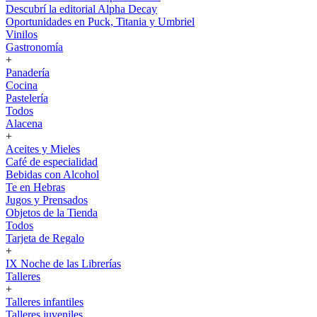
Descubrí la editorial Alpha Decay
Oportunidades en Puck, Titania y Umbriel
Vinilos
Gastronomía
+
Panadería
Cocina
Pastelería
Todos
Alacena
+
Aceites y Mieles
Café de especialidad
Bebidas con Alcohol
Te en Hebras
Jugos y Prensados
Objetos de la Tienda
Todos
Tarjeta de Regalo
+
IX Noche de las Librerías
Talleres
+
Talleres infantiles
Talleres juveniles