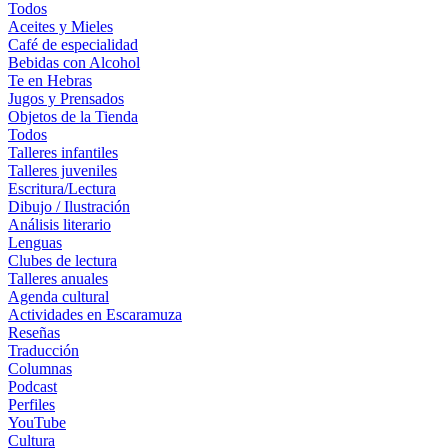
Todos
Aceites y Mieles
Café de especialidad
Bebidas con Alcohol
Te en Hebras
Jugos y Prensados
Objetos de la Tienda
Todos
Talleres infantiles
Talleres juveniles
Escritura/Lectura
Dibujo / Ilustración
Análisis literario
Lenguas
Clubes de lectura
Talleres anuales
Agenda cultural
Actividades en Escaramuza
Reseñas
Traducción
Columnas
Podcast
Perfiles
YouTube
Cultura