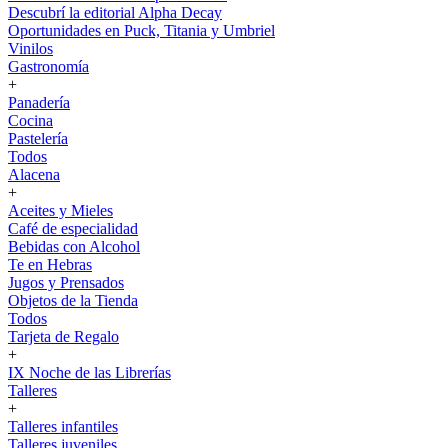
Descubrí la editorial Alpha Decay
Oportunidades en Puck, Titania y Umbriel
Vinilos
Gastronomía
+
Panadería
Cocina
Pastelería
Todos
Alacena
+
Aceites y Mieles
Café de especialidad
Bebidas con Alcohol
Te en Hebras
Jugos y Prensados
Objetos de la Tienda
Todos
Tarjeta de Regalo
+
IX Noche de las Librerías
Talleres
+
Talleres infantiles
Talleres juveniles