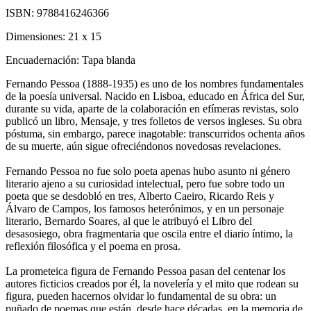
ISBN:
9788416246366
Dimensiones:
21 x 15
Encuadernación:
Tapa blanda
Fernando Pessoa (1888-1935) es uno de los nombres fundamentales
de la poesía universal. Nacido en Lisboa, educado en África del Sur,
durante su vida, aparte de la colaboración en efímeras revistas, solo
publicó un libro, Mensaje, y tres folletos de versos ingleses. Su obra
póstuma, sin embargo, parece inagotable: transcurridos ochenta años
de su muerte, aún sigue ofreciéndonos novedosas revelaciones.
Fernando Pessoa no fue solo poeta apenas hubo asunto ni género
literario ajeno a su curiosidad intelectual, pero fue sobre todo un
poeta que se desdobló en tres, Alberto Caeiro, Ricardo Reis y
Álvaro de Campos, los famosos hete­rónimos, y en un personaje
literario, Bernardo Soares, al que le atribuyó el Libro del
desasosiego, obra fragmentaria que oscila entre el diario íntimo, la
reflexión filosófica y el poema en prosa.
La prometeica figura de Fernando Pessoa pasan del centenar los
autores ficticios creados por él, la novelería y el mito que rodean su
figura, pueden hacernos olvidar lo fundamental de su obra: un
puñado de poemas que están, desde hace décadas, en la memoria de