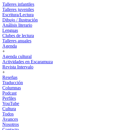
Talleres infantiles
Talleres juveniles
Escritura/Lectura
Dibujo / Ilustración
Análisis literario
Lenguas
Clubes de lectura
Talleres anuales
Agenda
+
Agenda cultural
Actividades en Escaramuza
Revista Intervalo
+
Reseñas
Traducción
Columnas
Podcast
Perfiles
YouTube
Cultura
Todos
Avances
Nosotros
Contacto