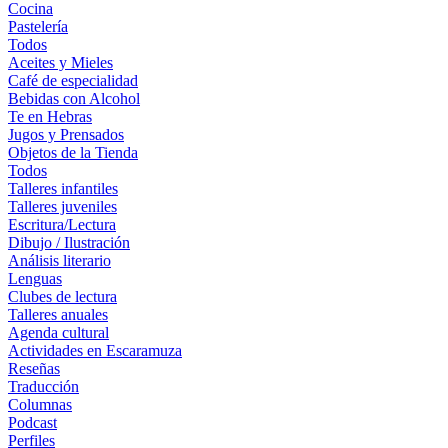
Cocina
Pastelería
Todos
Aceites y Mieles
Café de especialidad
Bebidas con Alcohol
Te en Hebras
Jugos y Prensados
Objetos de la Tienda
Todos
Talleres infantiles
Talleres juveniles
Escritura/Lectura
Dibujo / Ilustración
Análisis literario
Lenguas
Clubes de lectura
Talleres anuales
Agenda cultural
Actividades en Escaramuza
Reseñas
Traducción
Columnas
Podcast
Perfiles