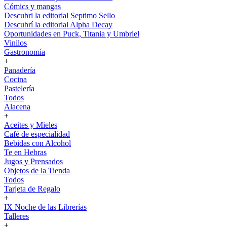
Cómics y mangas
Descubri la editorial Septimo Sello
Descubrí la editorial Alpha Decay
Oportunidades en Puck, Titania y Umbriel
Vinilos
Gastronomía
+
Panadería
Cocina
Pastelería
Todos
Alacena
+
Aceites y Mieles
Café de especialidad
Bebidas con Alcohol
Te en Hebras
Jugos y Prensados
Objetos de la Tienda
Todos
Tarjeta de Regalo
+
IX Noche de las Librerías
Talleres
+