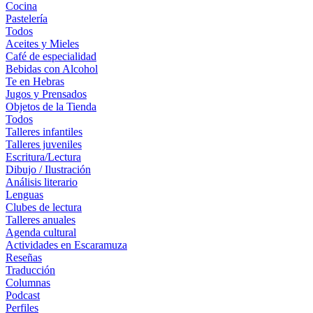
Cocina
Pastelería
Todos
Aceites y Mieles
Café de especialidad
Bebidas con Alcohol
Te en Hebras
Jugos y Prensados
Objetos de la Tienda
Todos
Talleres infantiles
Talleres juveniles
Escritura/Lectura
Dibujo / Ilustración
Análisis literario
Lenguas
Clubes de lectura
Talleres anuales
Agenda cultural
Actividades en Escaramuza
Reseñas
Traducción
Columnas
Podcast
Perfiles