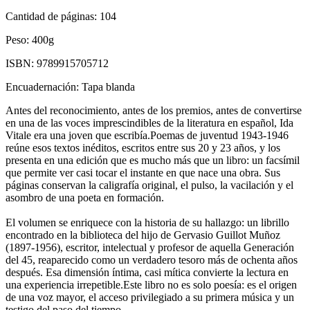
Cantidad de páginas:
104
Peso:
400g
ISBN:
9789915705712
Encuadernación:
Tapa blanda
Antes del reconocimiento, antes de los premios, antes de convertirse
en una de las voces imprescindibles de la literatura en español, Ida
Vitale era una joven que escribía.Poemas de juventud 1943-1946
reúne esos textos inéditos, escritos entre sus 20 y 23 años, y los
presenta en una edición que es mucho más que un libro: un facsímil
que permite ver casi tocar el instante en que nace una obra. Sus
páginas conservan la caligrafía original, el pulso, la vacilación y el
asombro de una poeta en formación.
El volumen se enriquece con la historia de su hallazgo: un librillo
encontrado en la biblioteca del hijo de Gervasio Guillot Muñoz
(1897-1956), escritor, intelectual y profesor de aquella Generación
del 45, reaparecido como un verdadero tesoro más de ochenta años
después. Esa dimensión íntima, casi mítica convierte la lectura en
una experiencia irrepetible.Este libro no es solo poesía: es el origen
de una voz mayor, el acceso privilegiado a su primera música y un
testigo del paso del tiempo.