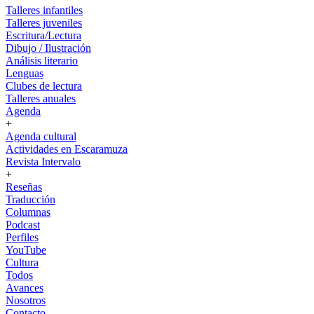
Talleres infantiles
Talleres juveniles
Escritura/Lectura
Dibujo / Ilustración
Análisis literario
Lenguas
Clubes de lectura
Talleres anuales
Agenda
+
Agenda cultural
Actividades en Escaramuza
Revista Intervalo
+
Reseñas
Traducción
Columnas
Podcast
Perfiles
YouTube
Cultura
Todos
Avances
Nosotros
Contacto