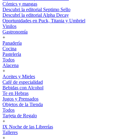
Cómics y mangas
Descubri la editorial Septimo Sello
Descubrí la editorial Alpha Decay
Oportunidades en Puck, Titania y Umbriel
Vinilos
Gastronomía
+
Panadería
Cocina
Pastelería
Todos
Alacena
+
Aceites y Mieles
Café de especialidad
Bebidas con Alcohol
Te en Hebras
Jugos y Prensados
Objetos de la Tienda
Todos
Tarjeta de Regalo
+
IX Noche de las Librerías
Talleres
+