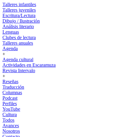
Talleres infantiles
Talleres juveniles
Escritura/Lectura
Dibujo / Ilustración
Análisis literario
Lenguas
Clubes de lectura
Talleres anuales
Agenda
+
Agenda cultural
Actividades en Escaramuza
Revista Intervalo
+
Reseñas
Traducción
Columnas
Podcast
Perfiles
YouTube
Cultura
Todos
Avances
Nosotros
Contacto