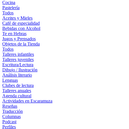
Cocina
Pastelería
Todos
Aceites y Mieles
Café de especialidad
Bebidas con Alcohol
Te en Hebras
Jugos y Prensados
Objetos de la Tienda
Todos
Talleres infantiles
Talleres juveniles
Escritura/Lectura
Dibujo / Ilustración
Análisis literario
Lenguas
Clubes de lectura
Talleres anuales
Agenda cultural
Actividades en Escaramuza
Reseñas
Traducción
Columnas
Podcast
Perfiles