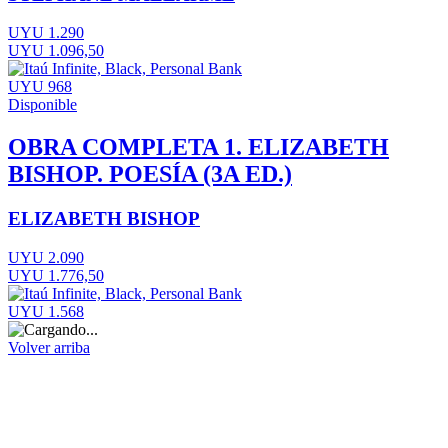
UYU 1.290
UYU 1.096,50
UYU 968
Disponible
OBRA COMPLETA 1. ELIZABETH
BISHOP. POESÍA (3A ED.)
ELIZABETH BISHOP
UYU 2.090
UYU 1.776,50
UYU 1.568
Volver arriba