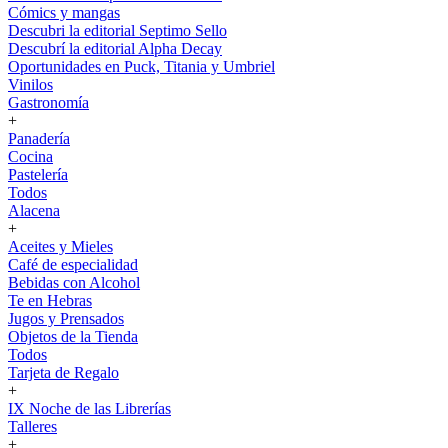
Cómics y mangas
Descubri la editorial Septimo Sello
Descubrí la editorial Alpha Decay
Oportunidades en Puck, Titania y Umbriel
Vinilos
Gastronomía
+
Panadería
Cocina
Pastelería
Todos
Alacena
+
Aceites y Mieles
Café de especialidad
Bebidas con Alcohol
Te en Hebras
Jugos y Prensados
Objetos de la Tienda
Todos
Tarjeta de Regalo
+
IX Noche de las Librerías
Talleres
+