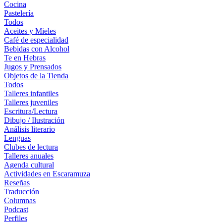
Cocina
Pastelería
Todos
Aceites y Mieles
Café de especialidad
Bebidas con Alcohol
Te en Hebras
Jugos y Prensados
Objetos de la Tienda
Todos
Talleres infantiles
Talleres juveniles
Escritura/Lectura
Dibujo / Ilustración
Análisis literario
Lenguas
Clubes de lectura
Talleres anuales
Agenda cultural
Actividades en Escaramuza
Reseñas
Traducción
Columnas
Podcast
Perfiles