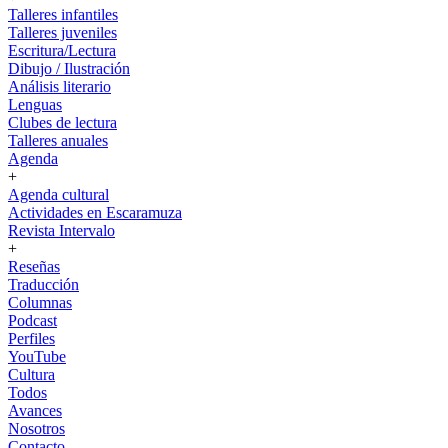
Talleres infantiles
Talleres juveniles
Escritura/Lectura
Dibujo / Ilustración
Análisis literario
Lenguas
Clubes de lectura
Talleres anuales
Agenda
+
Agenda cultural
Actividades en Escaramuza
Revista Intervalo
+
Reseñas
Traducción
Columnas
Podcast
Perfiles
YouTube
Cultura
Todos
Avances
Nosotros
Contacto