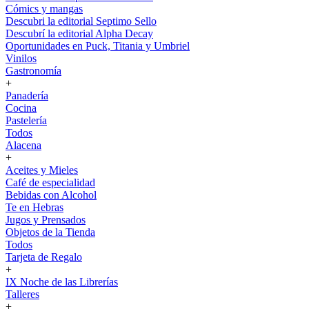
Cómics y mangas
Descubri la editorial Septimo Sello
Descubrí la editorial Alpha Decay
Oportunidades en Puck, Titania y Umbriel
Vinilos
Gastronomía
+
Panadería
Cocina
Pastelería
Todos
Alacena
+
Aceites y Mieles
Café de especialidad
Bebidas con Alcohol
Te en Hebras
Jugos y Prensados
Objetos de la Tienda
Todos
Tarjeta de Regalo
+
IX Noche de las Librerías
Talleres
+