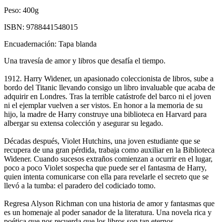
Peso:
400g
ISBN:
9788441548015
Encuadernación:
Tapa blanda
Una travesía de amor y libros que desafía el tiempo.
1912. Harry Widener, un apasionado coleccionista de libros, sube a
bordo del Titanic llevando consigo un libro invaluable que acaba de
adquirir en Londres. Tras la terrible catástrofe del barco ni el joven
ni el ejemplar vuelven a ser vistos. En honor a la memoria de su
hijo, la madre de Harry construye una biblioteca en Harvard para
albergar su extensa colección y asegurar su legado.
Décadas después, Violet Hutchins, una joven estudiante que se
recupera de una gran pérdida, trabaja como auxiliar en la Biblioteca
Widener. Cuando sucesos extraños comienzan a ocurrir en el lugar,
poco a poco Violet sospecha que puede ser el fantasma de Harry,
quien intenta comunicarse con ella para revelarle el secreto que se
llevó a la tumba: el paradero del codiciado tomo.
Regresa Alyson Richman con una historia de amor y fantasmas que
es un homenaje al poder sanador de la literatura. Una novela rica y
poética que nos recuerda que los libros son tan eternos