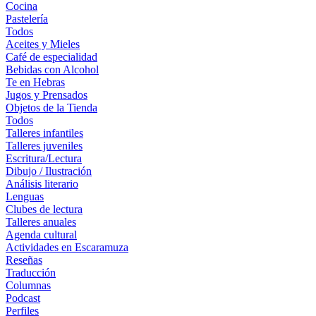
Cocina
Pastelería
Todos
Aceites y Mieles
Café de especialidad
Bebidas con Alcohol
Te en Hebras
Jugos y Prensados
Objetos de la Tienda
Todos
Talleres infantiles
Talleres juveniles
Escritura/Lectura
Dibujo / Ilustración
Análisis literario
Lenguas
Clubes de lectura
Talleres anuales
Agenda cultural
Actividades en Escaramuza
Reseñas
Traducción
Columnas
Podcast
Perfiles