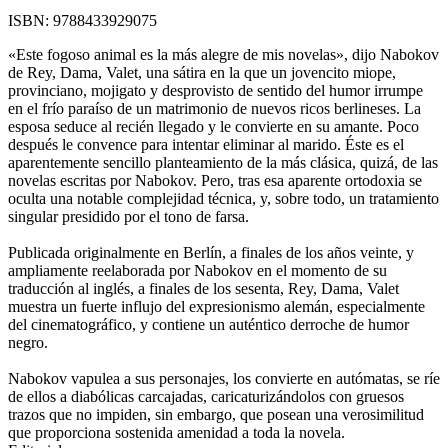
ISBN:
9788433929075
«Este fogoso animal es la más alegre de mis novelas», dijo Nabokov
de Rey, Dama, Valet, una sátira en la que un jovencito miope,
provinciano, mojigato y desprovisto de sentido del humor irrumpe
en el frío paraíso de un matrimonio de nuevos ricos berlineses. La
esposa seduce al recién llegado y le convierte en su amante. Poco
después le convence para intentar eliminar al marido. Éste es el
aparentemente sencillo planteamiento de la más clásica, quizá, de las
novelas escritas por Nabokov. Pero, tras esa aparente ortodoxia se
oculta una notable complejidad técnica, y, sobre todo, un tratamiento
singular presidido por el tono de farsa.
Publicada originalmente en Berlín, a finales de los años veinte, y
ampliamente reelaborada por Nabokov en el momento de su
traducción al inglés, a finales de los sesenta, Rey, Dama, Valet
muestra un fuerte influjo del expresionismo alemán, especialmente
del cinematográfico, y contiene un auténtico derroche de humor
negro.
Nabokov vapulea a sus personajes, los convierte en autómatas, se ríe
de ellos a diabólicas carcajadas, caricaturizándolos con gruesos
trazos que no impiden, sin embargo, que posean una verosimilitud
que proporciona sostenida amenidad a toda la novela.