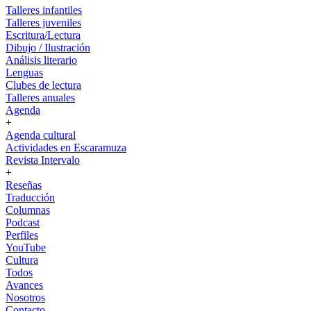
Talleres infantiles
Talleres juveniles
Escritura/Lectura
Dibujo / Ilustración
Análisis literario
Lenguas
Clubes de lectura
Talleres anuales
Agenda
+
Agenda cultural
Actividades en Escaramuza
Revista Intervalo
+
Reseñas
Traducción
Columnas
Podcast
Perfiles
YouTube
Cultura
Todos
Avances
Nosotros
Contacto