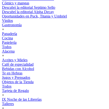
Cómics y mangas
Descubri la editorial Septimo Sello
Descubrí la editorial Alpha Decay
Oportunidades en Puck, Titania y Umbriel
Vinilos
Gastronomía
+
Panadería
Cocina
Pastelería
Todos
Alacena
+
Aceites y Mieles
Café de especialidad
Bebidas con Alcohol
Te en Hebras
Jugos y Prensados
Objetos de la Tienda
Todos
Tarjeta de Regalo
+
IX Noche de las Librerías
Talleres
+