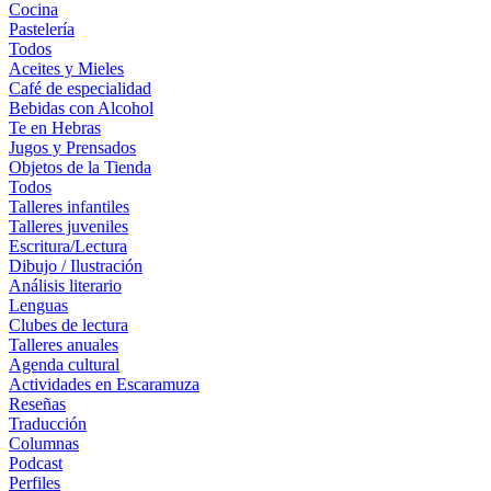
Cocina
Pastelería
Todos
Aceites y Mieles
Café de especialidad
Bebidas con Alcohol
Te en Hebras
Jugos y Prensados
Objetos de la Tienda
Todos
Talleres infantiles
Talleres juveniles
Escritura/Lectura
Dibujo / Ilustración
Análisis literario
Lenguas
Clubes de lectura
Talleres anuales
Agenda cultural
Actividades en Escaramuza
Reseñas
Traducción
Columnas
Podcast
Perfiles