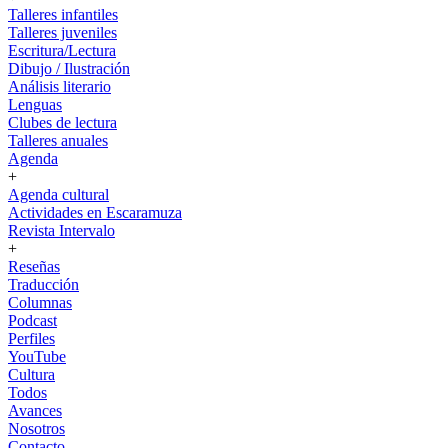
Talleres infantiles
Talleres juveniles
Escritura/Lectura
Dibujo / Ilustración
Análisis literario
Lenguas
Clubes de lectura
Talleres anuales
Agenda
+
Agenda cultural
Actividades en Escaramuza
Revista Intervalo
+
Reseñas
Traducción
Columnas
Podcast
Perfiles
YouTube
Cultura
Todos
Avances
Nosotros
Contacto