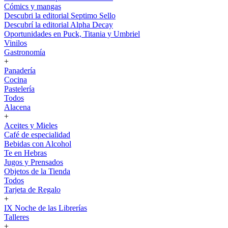
Cómics y mangas
Descubri la editorial Septimo Sello
Descubrí la editorial Alpha Decay
Oportunidades en Puck, Titania y Umbriel
Vinilos
Gastronomía
+
Panadería
Cocina
Pastelería
Todos
Alacena
+
Aceites y Mieles
Café de especialidad
Bebidas con Alcohol
Te en Hebras
Jugos y Prensados
Objetos de la Tienda
Todos
Tarjeta de Regalo
+
IX Noche de las Librerías
Talleres
+