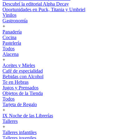
Descubrí la editorial Alpha Decay
Oportunidades en Puck, Titania y Umbriel
Vinilos
Gastronomía
+
Panadería
Cocina
Pastelería
Todos
Alacena
+
Aceites y Mieles
Café de especialidad
Bebidas con Alcohol
Te en Hebras
Jugos y Prensados
Objetos de la Tienda
Todos
Tarjeta de Regalo
+
IX Noche de las Librerías
Talleres
+
Talleres infantiles
Talleres juveniles