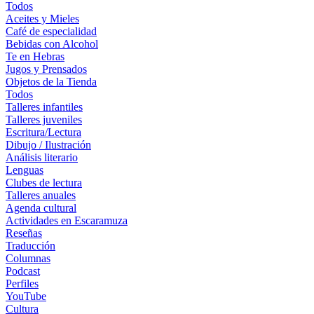
Todos
Aceites y Mieles
Café de especialidad
Bebidas con Alcohol
Te en Hebras
Jugos y Prensados
Objetos de la Tienda
Todos
Talleres infantiles
Talleres juveniles
Escritura/Lectura
Dibujo / Ilustración
Análisis literario
Lenguas
Clubes de lectura
Talleres anuales
Agenda cultural
Actividades en Escaramuza
Reseñas
Traducción
Columnas
Podcast
Perfiles
YouTube
Cultura