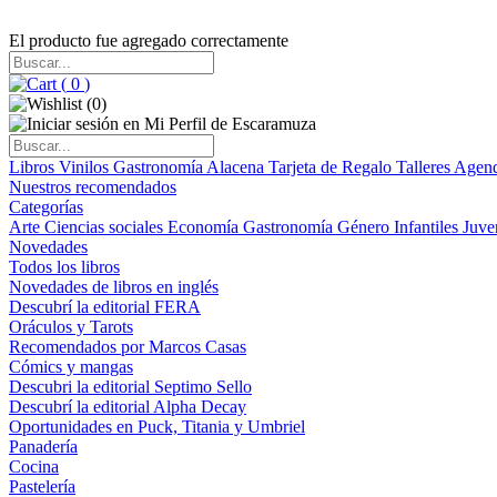
El producto fue agregado correctamente
(
0
)
(
0
)
Libros
Vinilos
Gastronomía
Alacena
Tarjeta de Regalo
Talleres
Agen
Nuestros recomendados
Categorías
Arte
Ciencias sociales
Economía
Gastronomía
Género
Infantiles
Juve
Novedades
Todos los libros
Novedades de libros en inglés
Descubrí la editorial FERA
Oráculos y Tarots
Recomendados por Marcos Casas
Cómics y mangas
Descubri la editorial Septimo Sello
Descubrí la editorial Alpha Decay
Oportunidades en Puck, Titania y Umbriel
Panadería
Cocina
Pastelería