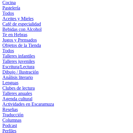
Cocina
Pastelería
Todos
Aceites y Mieles
Café de especialidad
Bebidas con Alcohol
Te en Hebras
Jugos y Prensados
Objetos de la Tienda
Todos
Talleres infantiles
Talleres juveniles
Escritura/Lectura
Dibujo / Ilustración
Análisis literario
Lenguas
Clubes de lectura
Talleres anuales
Agenda cultural
Actividades en Escaramuza
Reseñas
Traducción
Columnas
Podcast
Perfiles