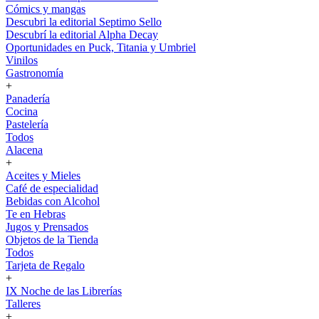
Cómics y mangas
Descubri la editorial Septimo Sello
Descubrí la editorial Alpha Decay
Oportunidades en Puck, Titania y Umbriel
Vinilos
Gastronomía
+
Panadería
Cocina
Pastelería
Todos
Alacena
+
Aceites y Mieles
Café de especialidad
Bebidas con Alcohol
Te en Hebras
Jugos y Prensados
Objetos de la Tienda
Todos
Tarjeta de Regalo
+
IX Noche de las Librerías
Talleres
+