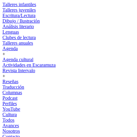
Talleres infantiles
Talleres juveniles
Escritura/Lectura
Dibujo / Ilustración
Análisis literario
Lenguas
Clubes de lectura
Talleres anuales
Agenda
+
Agenda cultural
Actividades en Escaramuza
Revista Intervalo
+
Reseñas
Traducción
Columnas
Podcast
Perfiles
YouTube
Cultura
Todos
Avances
Nosotros
Contacto