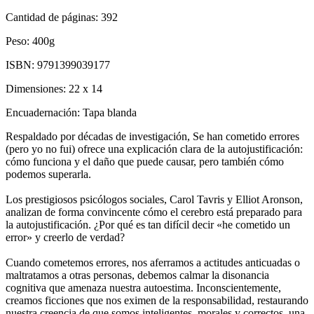
Cantidad de páginas:
392
Peso:
400g
ISBN:
9791399039177
Dimensiones:
22 x 14
Encuadernación:
Tapa blanda
Respaldado por décadas de investigación, Se han cometido errores
(pero yo no fui) ofrece una explicación clara de la autojustificación:
cómo funciona y el daño que puede causar, pero también cómo
podemos superarla.
Los prestigiosos psicólogos sociales, Carol Tavris y Elliot Aronson,
analizan de forma convincente cómo el cerebro está preparado para
la autojustificación. ¿Por qué es tan difícil decir «he cometido un
error» y creerlo de verdad?
Cuando cometemos errores, nos aferramos a actitudes anticuadas o
maltratamos a otras personas, debemos calmar la disonancia
cognitiva que amenaza nuestra autoestima. Inconscientemente,
creamos ficciones que nos eximen de la responsabilidad, restaurando
nuestra creencia de que somos inteligentes, morales y correctos, una