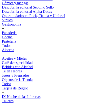
Cómics y mangas
Descubri la editorial Septimo Sello
Descubrí la editorial Alpha Decay
Oportunidades en Puck, Titania y Umbriel
Vinilos
Gastronomía
+
Panadería
Cocina
Pastelería
Todos
Alacena
+
Aceites y Mieles
Café de especialidad
Bebidas con Alcohol
Te en Hebras
Jugos y Prensados
Objetos de la Tienda
Todos
Tarjeta de Regalo
+
IX Noche de las Librerías
Talleres
+