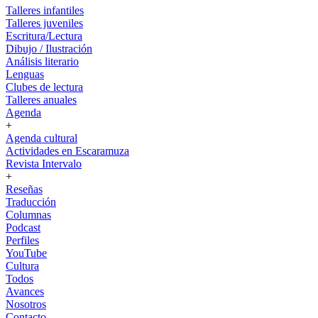
Talleres infantiles
Talleres juveniles
Escritura/Lectura
Dibujo / Ilustración
Análisis literario
Lenguas
Clubes de lectura
Talleres anuales
Agenda
+
Agenda cultural
Actividades en Escaramuza
Revista Intervalo
+
Reseñas
Traducción
Columnas
Podcast
Perfiles
YouTube
Cultura
Todos
Avances
Nosotros
Contacto