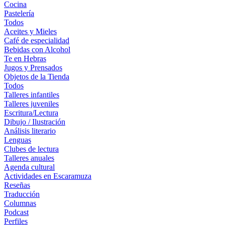
Cocina
Pastelería
Todos
Aceites y Mieles
Café de especialidad
Bebidas con Alcohol
Te en Hebras
Jugos y Prensados
Objetos de la Tienda
Todos
Talleres infantiles
Talleres juveniles
Escritura/Lectura
Dibujo / Ilustración
Análisis literario
Lenguas
Clubes de lectura
Talleres anuales
Agenda cultural
Actividades en Escaramuza
Reseñas
Traducción
Columnas
Podcast
Perfiles