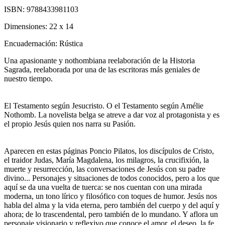
ISBN:
9788433981103
Dimensiones:
22 x 14
Encuadernación:
Rústica
Una apasionante y nothombiana reelaboración de la Historia
Sagrada, reelaborada por una de las escritoras más geniales de
nuestro tiempo.
El Testamento según Jesucristo. O el Testamento según Amélie
Nothomb. La novelista belga se atreve a dar voz al protagonista y es
el propio Jesús quien nos narra su Pasión.
Aparecen en estas páginas Poncio Pilatos, los discípulos de Cristo,
el traidor Judas, María Magdalena, los milagros, la crucifixión, la
muerte y resurrección, las conversaciones de Jesús con su padre
divino... Personajes y situaciones de todos conocidos, pero a los que
aquí se da una vuelta de tuerca: se nos cuentan con una mirada
moderna, un tono lírico y filosófico con toques de humor. Jesús nos
habla del alma y la vida eterna, pero también del cuerpo y del aquí y
ahora; de lo trascendental, pero también de lo mundano. Y aflora un
personaje visionario y reflexivo que conoce el amor, el deseo, la fe,