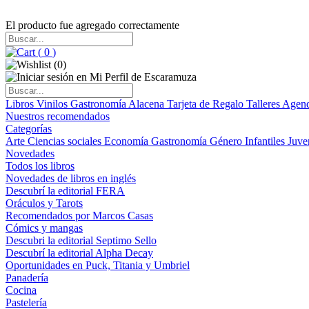
El producto fue agregado correctamente
(
0
)
(
0
)
Libros
Vinilos
Gastronomía
Alacena
Tarjeta de Regalo
Talleres
Agen
Nuestros recomendados
Categorías
Arte
Ciencias sociales
Economía
Gastronomía
Género
Infantiles
Juve
Novedades
Todos los libros
Novedades de libros en inglés
Descubrí la editorial FERA
Oráculos y Tarots
Recomendados por Marcos Casas
Cómics y mangas
Descubri la editorial Septimo Sello
Descubrí la editorial Alpha Decay
Oportunidades en Puck, Titania y Umbriel
Panadería
Cocina
Pastelería