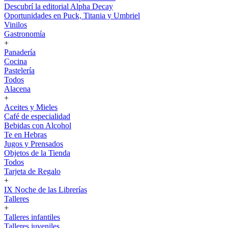
Descubrí la editorial Alpha Decay
Oportunidades en Puck, Titania y Umbriel
Vinilos
Gastronomía
+
Panadería
Cocina
Pastelería
Todos
Alacena
+
Aceites y Mieles
Café de especialidad
Bebidas con Alcohol
Te en Hebras
Jugos y Prensados
Objetos de la Tienda
Todos
Tarjeta de Regalo
+
IX Noche de las Librerías
Talleres
+
Talleres infantiles
Talleres juveniles