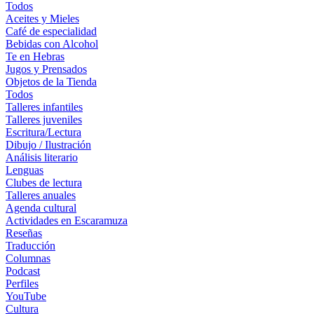
Todos
Aceites y Mieles
Café de especialidad
Bebidas con Alcohol
Te en Hebras
Jugos y Prensados
Objetos de la Tienda
Todos
Talleres infantiles
Talleres juveniles
Escritura/Lectura
Dibujo / Ilustración
Análisis literario
Lenguas
Clubes de lectura
Talleres anuales
Agenda cultural
Actividades en Escaramuza
Reseñas
Traducción
Columnas
Podcast
Perfiles
YouTube
Cultura