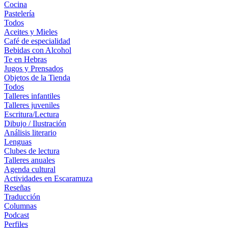
Cocina
Pastelería
Todos
Aceites y Mieles
Café de especialidad
Bebidas con Alcohol
Te en Hebras
Jugos y Prensados
Objetos de la Tienda
Todos
Talleres infantiles
Talleres juveniles
Escritura/Lectura
Dibujo / Ilustración
Análisis literario
Lenguas
Clubes de lectura
Talleres anuales
Agenda cultural
Actividades en Escaramuza
Reseñas
Traducción
Columnas
Podcast
Perfiles