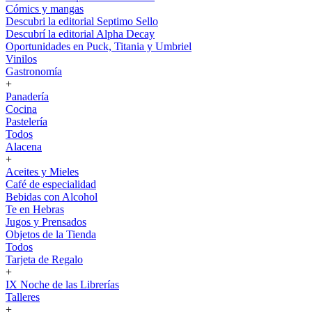
Cómics y mangas
Descubri la editorial Septimo Sello
Descubrí la editorial Alpha Decay
Oportunidades en Puck, Titania y Umbriel
Vinilos
Gastronomía
+
Panadería
Cocina
Pastelería
Todos
Alacena
+
Aceites y Mieles
Café de especialidad
Bebidas con Alcohol
Te en Hebras
Jugos y Prensados
Objetos de la Tienda
Todos
Tarjeta de Regalo
+
IX Noche de las Librerías
Talleres
+