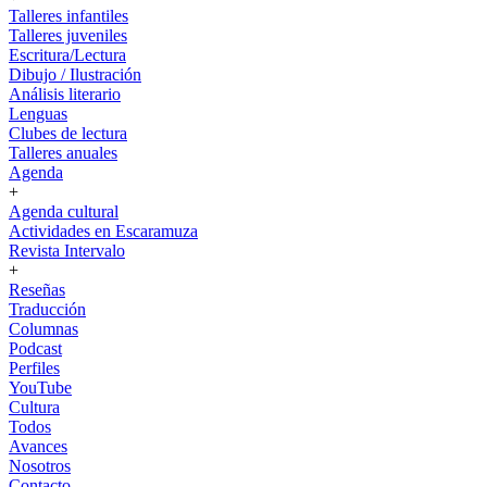
Talleres infantiles
Talleres juveniles
Escritura/Lectura
Dibujo / Ilustración
Análisis literario
Lenguas
Clubes de lectura
Talleres anuales
Agenda
+
Agenda cultural
Actividades en Escaramuza
Revista Intervalo
+
Reseñas
Traducción
Columnas
Podcast
Perfiles
YouTube
Cultura
Todos
Avances
Nosotros
Contacto