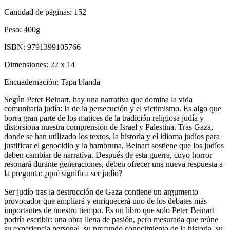
Cantidad de páginas:
152
Peso:
400g
ISBN:
9791399105766
Dimensiones:
22 x 14
Encuadernación:
Tapa blanda
Según Peter Beinart, hay una narrativa que domina la vida
comunitaria judía: la de la persecución y el victimismo. Es algo que
borra gran parte de los matices de la tradición religiosa judía y
distorsiona nuestra comprensión de Israel y Palestina. Tras Gaza,
donde se han utilizado los textos, la historia y el idioma judíos para
justificar el genocidio y la hambruna, Beinart sostiene que los judíos
deben cambiar de narrativa. Después de esta guerra, cuyo horror
resonará durante generaciones, deben ofrecer una nueva respuesta a
la pregunta: ¿qué significa ser judío?
Ser judío tras la destrucción de Gaza contiene un argumento
provocador que ampliará y enriquecerá uno de los debates más
importantes de nuestro tiempo. Es un libro que solo Peter Beinart
podría escribir: una obra llena de pasión, pero mesurada que reúne
su experiencia personal, su profundo conocimiento de la historia, su