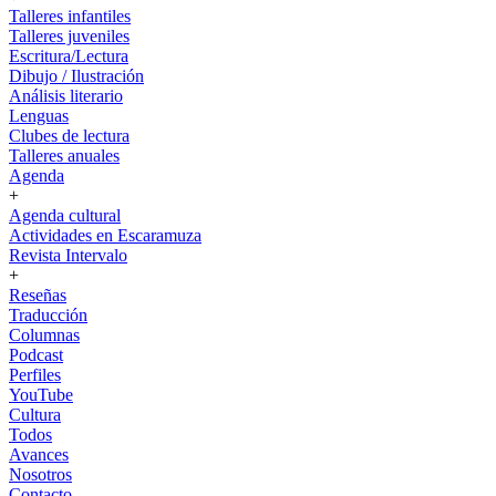
Talleres infantiles
Talleres juveniles
Escritura/Lectura
Dibujo / Ilustración
Análisis literario
Lenguas
Clubes de lectura
Talleres anuales
Agenda
+
Agenda cultural
Actividades en Escaramuza
Revista Intervalo
+
Reseñas
Traducción
Columnas
Podcast
Perfiles
YouTube
Cultura
Todos
Avances
Nosotros
Contacto