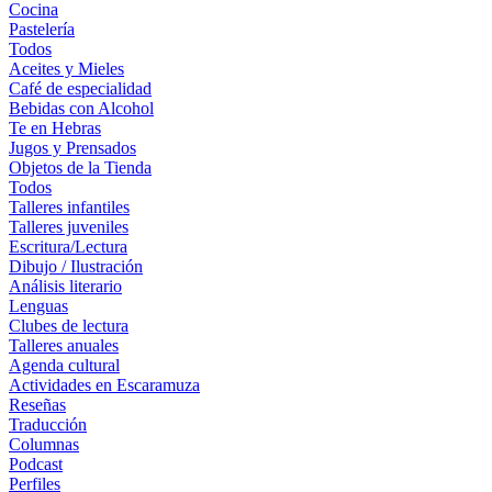
Cocina
Pastelería
Todos
Aceites y Mieles
Café de especialidad
Bebidas con Alcohol
Te en Hebras
Jugos y Prensados
Objetos de la Tienda
Todos
Talleres infantiles
Talleres juveniles
Escritura/Lectura
Dibujo / Ilustración
Análisis literario
Lenguas
Clubes de lectura
Talleres anuales
Agenda cultural
Actividades en Escaramuza
Reseñas
Traducción
Columnas
Podcast
Perfiles