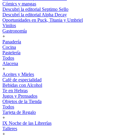
Cómics y mangas
Descubri la editorial Septimo Sello
Descubrí la editorial Alpha Decay
Oportunidades en Puck, Titania y Umbriel
Vinilos
Gastronomía
+
Panadería
Cocina
Pastelería
Todos
Alacena
+
Aceites y Mieles
Café de especialidad
Bebidas con Alcohol
Te en Hebras
Jugos y Prensados
Objetos de la Tienda
Todos
Tarjeta de Regalo
+
IX Noche de las Librerías
Talleres
+