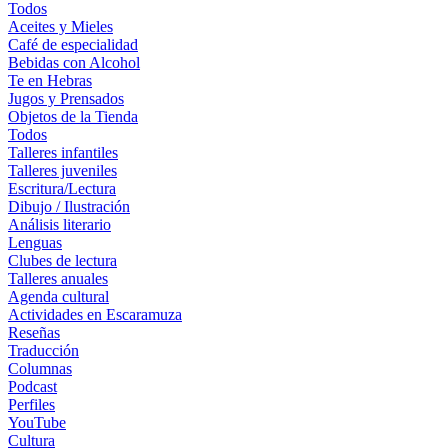
Todos
Aceites y Mieles
Café de especialidad
Bebidas con Alcohol
Te en Hebras
Jugos y Prensados
Objetos de la Tienda
Todos
Talleres infantiles
Talleres juveniles
Escritura/Lectura
Dibujo / Ilustración
Análisis literario
Lenguas
Clubes de lectura
Talleres anuales
Agenda cultural
Actividades en Escaramuza
Reseñas
Traducción
Columnas
Podcast
Perfiles
YouTube
Cultura