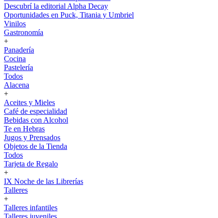
Descubrí la editorial Alpha Decay
Oportunidades en Puck, Titania y Umbriel
Vinilos
Gastronomía
+
Panadería
Cocina
Pastelería
Todos
Alacena
+
Aceites y Mieles
Café de especialidad
Bebidas con Alcohol
Te en Hebras
Jugos y Prensados
Objetos de la Tienda
Todos
Tarjeta de Regalo
+
IX Noche de las Librerías
Talleres
+
Talleres infantiles
Talleres juveniles