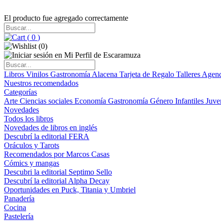
El producto fue agregado correctamente
(
0
)
(
0
)
Libros
Vinilos
Gastronomía
Alacena
Tarjeta de Regalo
Talleres
Agen
Nuestros recomendados
Categorías
Arte
Ciencias sociales
Economía
Gastronomía
Género
Infantiles
Juve
Novedades
Todos los libros
Novedades de libros en inglés
Descubrí la editorial FERA
Oráculos y Tarots
Recomendados por Marcos Casas
Cómics y mangas
Descubri la editorial Septimo Sello
Descubrí la editorial Alpha Decay
Oportunidades en Puck, Titania y Umbriel
Panadería
Cocina
Pastelería