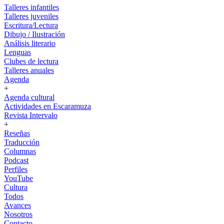
Talleres infantiles
Talleres juveniles
Escritura/Lectura
Dibujo / Ilustración
Análisis literario
Lenguas
Clubes de lectura
Talleres anuales
Agenda
+
Agenda cultural
Actividades en Escaramuza
Revista Intervalo
+
Reseñas
Traducción
Columnas
Podcast
Perfiles
YouTube
Cultura
Todos
Avances
Nosotros
Contacto