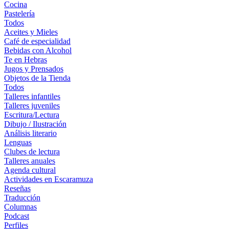
Cocina
Pastelería
Todos
Aceites y Mieles
Café de especialidad
Bebidas con Alcohol
Te en Hebras
Jugos y Prensados
Objetos de la Tienda
Todos
Talleres infantiles
Talleres juveniles
Escritura/Lectura
Dibujo / Ilustración
Análisis literario
Lenguas
Clubes de lectura
Talleres anuales
Agenda cultural
Actividades en Escaramuza
Reseñas
Traducción
Columnas
Podcast
Perfiles