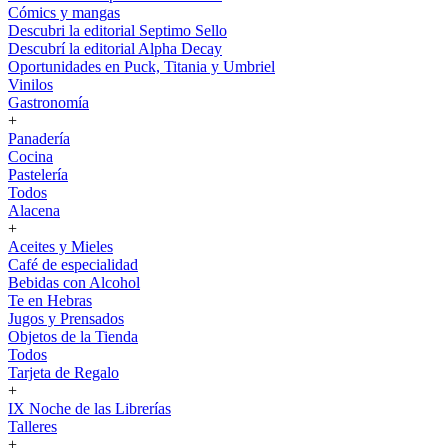
Cómics y mangas
Descubri la editorial Septimo Sello
Descubrí la editorial Alpha Decay
Oportunidades en Puck, Titania y Umbriel
Vinilos
Gastronomía
+
Panadería
Cocina
Pastelería
Todos
Alacena
+
Aceites y Mieles
Café de especialidad
Bebidas con Alcohol
Te en Hebras
Jugos y Prensados
Objetos de la Tienda
Todos
Tarjeta de Regalo
+
IX Noche de las Librerías
Talleres
+