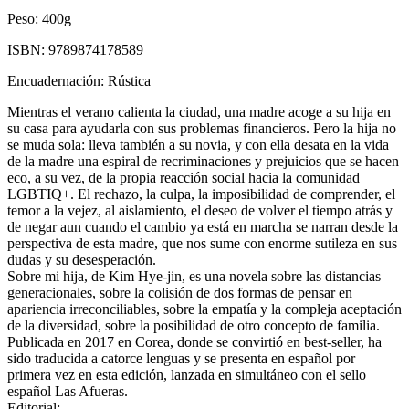
Peso:
400g
ISBN:
9789874178589
Encuadernación:
Rústica
Mientras el verano calienta la ciudad, una madre acoge a su hija en
su casa para ayudarla con sus problemas financieros. Pero la hija no
se muda sola: lleva también a su novia, y con ella desata en la vida
de la madre una espiral de recriminaciones y prejuicios que se hacen
eco, a su vez, de la propia reacción social hacia la comunidad
LGBTIQ+. El rechazo, la culpa, la imposibilidad de comprender, el
temor a la vejez, al aislamiento, el deseo de volver el tiempo atrás y
de negar aun cuando el cambio ya está en marcha se narran desde la
perspectiva de esta madre, que nos sume con enorme sutileza en sus
dudas y su desesperación.
Sobre mi hija, de Kim Hye-jin, es una novela sobre las distancias
generacionales, sobre la colisión de dos formas de pensar en
apariencia irreconciliables, sobre la empatía y la compleja aceptación
de la diversidad, sobre la posibilidad de otro concepto de familia.
Publicada en 2017 en Corea, donde se convirtió en best-seller, ha
sido traducida a catorce lenguas y se presenta en español por
primera vez en esta edición, lanzada en simultáneo con el sello
español Las Afueras.
Editorial: