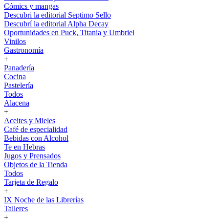
Cómics y mangas
Descubri la editorial Septimo Sello
Descubrí la editorial Alpha Decay
Oportunidades en Puck, Titania y Umbriel
Vinilos
Gastronomía
+
Panadería
Cocina
Pastelería
Todos
Alacena
+
Aceites y Mieles
Café de especialidad
Bebidas con Alcohol
Te en Hebras
Jugos y Prensados
Objetos de la Tienda
Todos
Tarjeta de Regalo
+
IX Noche de las Librerías
Talleres
+