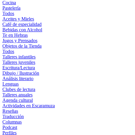
Cocina
Pastelería
Todos
Aceites y Mieles
Café de especialidad
Bebidas con Alcohol
Te en Hebras
Jugos y Prensados
Objetos de la Tienda
Todos
Talleres infantiles
Talleres juveniles
Escritura/Lectura
Dibujo / Ilustración
Análisis literario
Lenguas
Clubes de lectura
Talleres anuales
Agenda cultural
Actividades en Escaramuza
Reseñas
Traducción
Columnas
Podcast
Perfiles