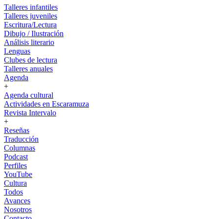
Talleres infantiles
Talleres juveniles
Escritura/Lectura
Dibujo / Ilustración
Análisis literario
Lenguas
Clubes de lectura
Talleres anuales
Agenda
+
Agenda cultural
Actividades en Escaramuza
Revista Intervalo
+
Reseñas
Traducción
Columnas
Podcast
Perfiles
YouTube
Cultura
Todos
Avances
Nosotros
Contacto