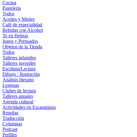
Cocina
Pastelería
Todos
Aceites y Mieles
Café de especialidad
Bebidas con Alcohol
Te en Hebras
Jugos y Prensados
Objetos de la Tienda
Todos
Talleres infantiles
Talleres juveniles
Escritura/Lectura
Dibujo / Ilustración
Análisis literario
Lenguas
Clubes de lectura
Talleres anuales
Agenda cultural
Actividades en Escaramuza
Reseñas
Traducción
Columnas
Podcast
Perfiles