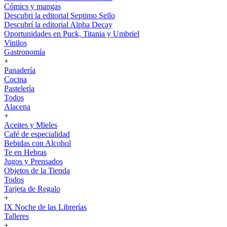
Cómics y mangas
Descubri la editorial Septimo Sello
Descubrí la editorial Alpha Decay
Oportunidades en Puck, Titania y Umbriel
Vinilos
Gastronomía
+
Panadería
Cocina
Pastelería
Todos
Alacena
+
Aceites y Mieles
Café de especialidad
Bebidas con Alcohol
Te en Hebras
Jugos y Prensados
Objetos de la Tienda
Todos
Tarjeta de Regalo
+
IX Noche de las Librerías
Talleres
+