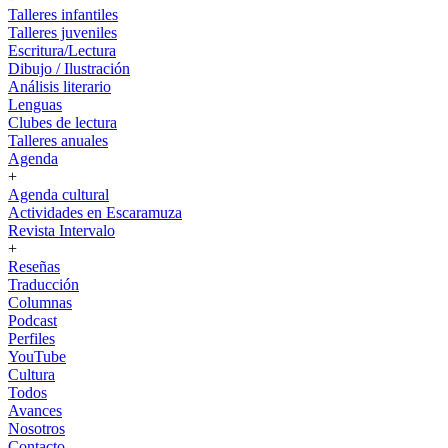
Talleres infantiles
Talleres juveniles
Escritura/Lectura
Dibujo / Ilustración
Análisis literario
Lenguas
Clubes de lectura
Talleres anuales
Agenda
+
Agenda cultural
Actividades en Escaramuza
Revista Intervalo
+
Reseñas
Traducción
Columnas
Podcast
Perfiles
YouTube
Cultura
Todos
Avances
Nosotros
Contacto