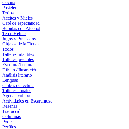
Cocina
Pastelería
Todos
Aceites y Mieles
Café de especialidad
Bebidas con Alcohol
Te en Hebras
Jugos y Prensados
Objetos de la Tienda
Todos
Talleres infantiles
Talleres juveniles
Escritura/Lectura
Dibujo / Ilustración
Análisis literario
Lenguas
Clubes de lectura
Talleres anuales
Agenda cultural
Actividades en Escaramuza
Reseñas
Traducción
Columnas
Podcast
Perfiles