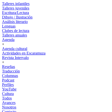
Talleres infantiles
Talleres juveniles
Escritura/Lectura
Dibujo / Ilustración
Análisis literario
Lenguas
Clubes de lectura
Talleres anuales
Agenda
+
Agenda cultural
Actividades en Escaramuza
Revista Intervalo
+
Reseñas
Traducción
Columnas
Podcast
Perfiles
YouTube
Cultura
Todos
Avances
Nosotros
Contacto