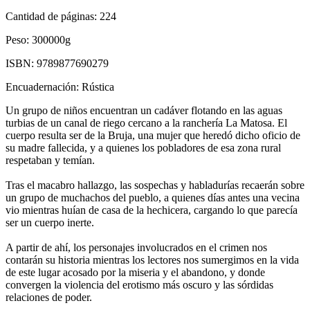
Cantidad de páginas:
224
Peso:
300000g
ISBN:
9789877690279
Encuadernación:
Rústica
Un grupo de niños encuentran un cadáver flotando en las aguas
turbias de un canal de riego cercano a la ranchería La Matosa. El
cuerpo resulta ser de la Bruja, una mujer que heredó dicho oficio de
su madre fallecida, y a quienes los pobladores de esa zona rural
respetaban y temían.
Tras el macabro hallazgo, las sospechas y habladurías recaerán sobre
un grupo de muchachos del pueblo, a quienes días antes una vecina
vio mientras huían de casa de la hechicera, cargando lo que parecía
ser un cuerpo inerte.
A partir de ahí, los personajes involucrados en el crimen nos
contarán su historia mientras los lectores nos sumergimos en la vida
de este lugar acosado por la miseria y el abandono, y donde
convergen la violencia del erotismo más oscuro y las sórdidas
relaciones de poder.