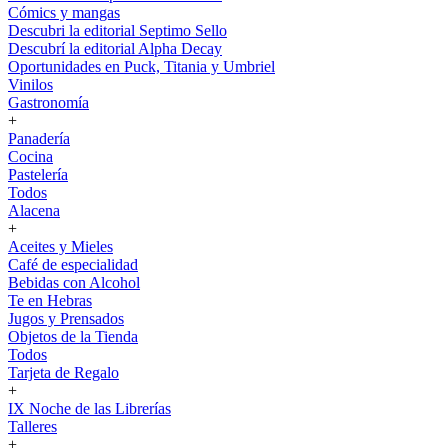
Cómics y mangas
Descubri la editorial Septimo Sello
Descubrí la editorial Alpha Decay
Oportunidades en Puck, Titania y Umbriel
Vinilos
Gastronomía
+
Panadería
Cocina
Pastelería
Todos
Alacena
+
Aceites y Mieles
Café de especialidad
Bebidas con Alcohol
Te en Hebras
Jugos y Prensados
Objetos de la Tienda
Todos
Tarjeta de Regalo
+
IX Noche de las Librerías
Talleres
+