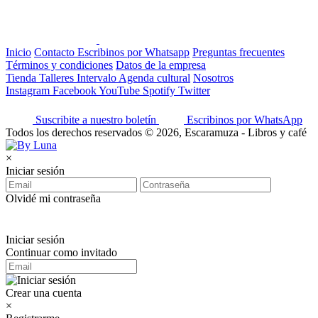
Inicio
Contacto
Escribinos por Whatsapp
Preguntas frecuentes
Términos y condiciones
Datos de la empresa
Tienda
Talleres
Intervalo
Agenda cultural
Nosotros
Instagram
Facebook
YouTube
Spotify
Twitter
Suscribite a nuestro boletín
Escribinos por WhatsApp
Todos los derechos reservados © 2026, Escaramuza - Libros y café
×
Iniciar sesión
Olvidé mi contraseña
Iniciar sesión
Continuar como invitado
Crear una cuenta
×