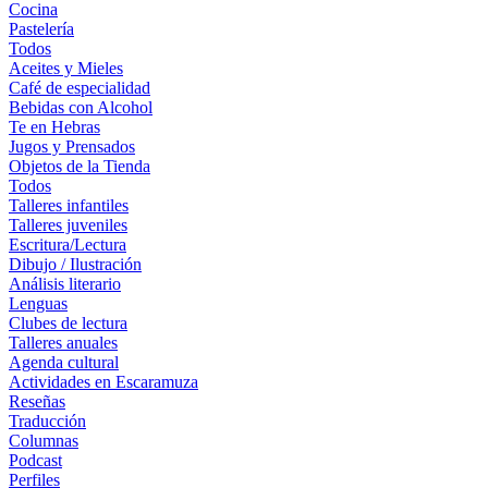
Cocina
Pastelería
Todos
Aceites y Mieles
Café de especialidad
Bebidas con Alcohol
Te en Hebras
Jugos y Prensados
Objetos de la Tienda
Todos
Talleres infantiles
Talleres juveniles
Escritura/Lectura
Dibujo / Ilustración
Análisis literario
Lenguas
Clubes de lectura
Talleres anuales
Agenda cultural
Actividades en Escaramuza
Reseñas
Traducción
Columnas
Podcast
Perfiles