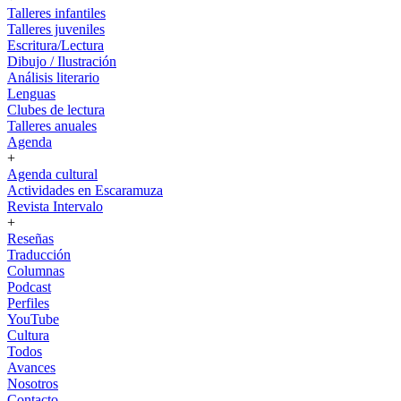
Talleres infantiles
Talleres juveniles
Escritura/Lectura
Dibujo / Ilustración
Análisis literario
Lenguas
Clubes de lectura
Talleres anuales
Agenda
+
Agenda cultural
Actividades en Escaramuza
Revista Intervalo
+
Reseñas
Traducción
Columnas
Podcast
Perfiles
YouTube
Cultura
Todos
Avances
Nosotros
Contacto