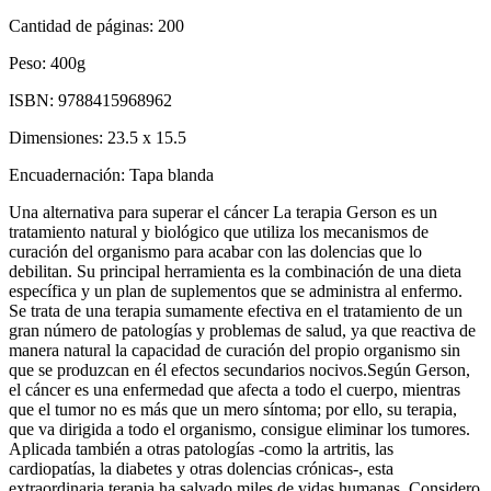
Cantidad de páginas:
200
Peso:
400g
ISBN:
9788415968962
Dimensiones:
23.5 x 15.5
Encuadernación:
Tapa blanda
Una alternativa para superar el cáncer La terapia Gerson es un
tratamiento natural y biológico que utiliza los mecanismos de
curación del organismo para acabar con las dolencias que lo
debilitan. Su principal herramienta es la combinación de una dieta
específica y un plan de suplementos que se administra al enfermo.
Se trata de una terapia sumamente efectiva en el tratamiento de un
gran número de patologías y problemas de salud, ya que reactiva de
manera natural la capacidad de curación del propio organismo sin
que se produzcan en él efectos secundarios nocivos.Según Gerson,
el cáncer es una enfermedad que afecta a todo el cuerpo, mientras
que el tumor no es más que un mero síntoma; por ello, su terapia,
que va dirigida a todo el organismo, consigue eliminar los tumores.
Aplicada también a otras patologías -como la artritis, las
cardiopatías, la diabetes y otras dolencias crónicas-, esta
extraordinaria terapia ha salvado miles de vidas humanas. Considero