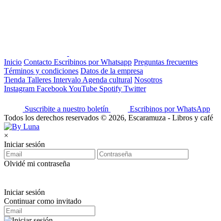
Inicio
Contacto
Escribinos por Whatsapp
Preguntas frecuentes
Términos y condiciones
Datos de la empresa
Tienda
Talleres
Intervalo
Agenda cultural
Nosotros
Instagram
Facebook
YouTube
Spotify
Twitter
Suscribite a nuestro boletín
Escribinos por WhatsApp
Todos los derechos reservados © 2026, Escaramuza - Libros y café
×
Iniciar sesión
Olvidé mi contraseña
Iniciar sesión
Continuar como invitado