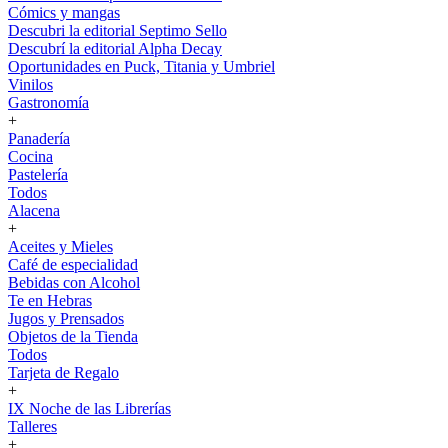
Cómics y mangas
Descubri la editorial Septimo Sello
Descubrí la editorial Alpha Decay
Oportunidades en Puck, Titania y Umbriel
Vinilos
Gastronomía
+
Panadería
Cocina
Pastelería
Todos
Alacena
+
Aceites y Mieles
Café de especialidad
Bebidas con Alcohol
Te en Hebras
Jugos y Prensados
Objetos de la Tienda
Todos
Tarjeta de Regalo
+
IX Noche de las Librerías
Talleres
+