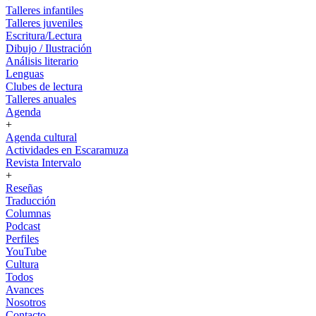
Talleres infantiles
Talleres juveniles
Escritura/Lectura
Dibujo / Ilustración
Análisis literario
Lenguas
Clubes de lectura
Talleres anuales
Agenda
+
Agenda cultural
Actividades en Escaramuza
Revista Intervalo
+
Reseñas
Traducción
Columnas
Podcast
Perfiles
YouTube
Cultura
Todos
Avances
Nosotros
Contacto