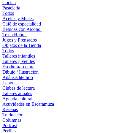
Cocina
Pastelería
Todos
Aceites y Mieles
Café de especialidad
Bebidas con Alcohol
Te en Hebras
Jugos y Prensados
Objetos de la Tienda
Todos
Talleres infantiles
Talleres juveniles
Escritura/Lectura
Dibujo / Ilustración
Análisis literario
Lenguas
Clubes de lectura
Talleres anuales
Agenda cultural
Actividades en Escaramuza
Reseñas
Traducción
Columnas
Podcast
Perfiles