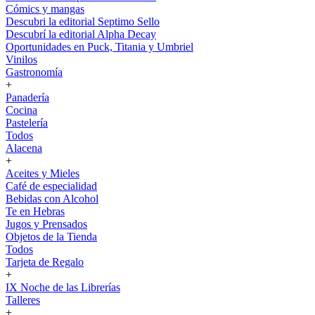
Cómics y mangas
Descubri la editorial Septimo Sello
Descubrí la editorial Alpha Decay
Oportunidades en Puck, Titania y Umbriel
Vinilos
Gastronomía
+
Panadería
Cocina
Pastelería
Todos
Alacena
+
Aceites y Mieles
Café de especialidad
Bebidas con Alcohol
Te en Hebras
Jugos y Prensados
Objetos de la Tienda
Todos
Tarjeta de Regalo
+
IX Noche de las Librerías
Talleres
+