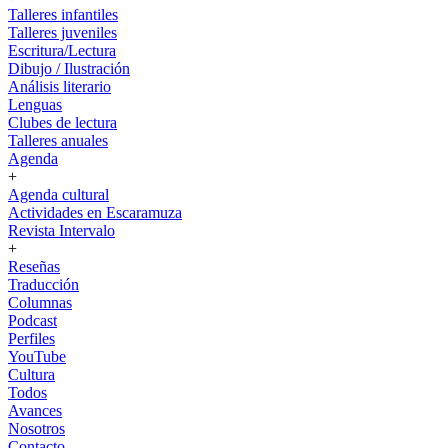
Talleres infantiles
Talleres juveniles
Escritura/Lectura
Dibujo / Ilustración
Análisis literario
Lenguas
Clubes de lectura
Talleres anuales
Agenda
+
Agenda cultural
Actividades en Escaramuza
Revista Intervalo
+
Reseñas
Traducción
Columnas
Podcast
Perfiles
YouTube
Cultura
Todos
Avances
Nosotros
Contacto