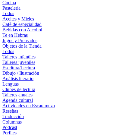
Cocina
Pastelería
Todos
Aceites y Mieles
Café de especialidad
Bebidas con Alcohol
Te en Hebras
Jugos y Prensados
Objetos de la Tienda
Todos
Talleres infantiles
Talleres juveniles
Escritura/Lectura
Dibujo / Ilustración
Análisis literario
Lenguas
Clubes de lectura
Talleres anuales
Agenda cultural
Actividades en Escaramuza
Reseñas
Traducción
Columnas
Podcast
Perfiles