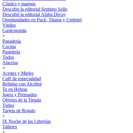
Cómics y mangas
Descubri la editorial Septimo Sello
Descubrí la editorial Alpha Decay
Oportunidades en Puck, Titania y Umbriel
Vinilos
Gastronomía
+
Panadería
Cocina
Pastelería
Todos
Alacena
+
Aceites y Mieles
Café de especialidad
Bebidas con Alcohol
Te en Hebras
Jugos y Prensados
Objetos de la Tienda
Todos
Tarjeta de Regalo
+
IX Noche de las Librerías
Talleres
+