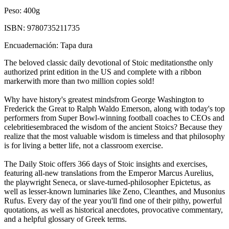
Peso:
400g
ISBN:
9780735211735
Encuadernación:
Tapa dura
The beloved classic daily devotional of Stoic meditationsthe only
authorized print edition in the US and complete with a ribbon
markerwith more than two million copies sold!
Why have history's greatest mindsfrom George Washington to
Frederick the Great to Ralph Waldo Emerson, along with today's top
performers from Super Bowl-winning football coaches to CEOs and
celebritiesembraced the wisdom of the ancient Stoics? Because they
realize that the most valuable wisdom is timeless and that philosophy
is for living a better life, not a classroom exercise.
The Daily Stoic offers 366 days of Stoic insights and exercises,
featuring all-new translations from the Emperor Marcus Aurelius,
the playwright Seneca, or slave-turned-philosopher Epictetus, as
well as lesser-known luminaries like Zeno, Cleanthes, and Musonius
Rufus. Every day of the year you'll find one of their pithy, powerful
quotations, as well as historical anecdotes, provocative commentary,
and a helpful glossary of Greek terms.