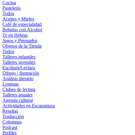
Cocina
Pastelería
Todos
Aceites y Mieles
Café de especialidad
Bebidas con Alcohol
Te en Hebras
Jugos y Prensados
Objetos de la Tienda
Todos
Talleres infantiles
Talleres juveniles
Escritura/Lectura
Dibujo / Ilustración
Análisis literario
Lenguas
Clubes de lectura
Talleres anuales
Agenda cultural
Actividades en Escaramuza
Reseñas
Traducción
Columnas
Podcast
Perfiles