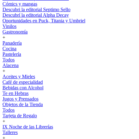
Cómics y mangas
Descubri la editorial Septimo Sello
Descubrí la editorial Alpha Decay
Oportunidades en Puck, Titania y Umbriel
Vinilos
Gastronomía
+
Panadería
Cocina
Pastelería
Todos
Alacena
+
Aceites y Mieles
Café de especialidad
Bebidas con Alcohol
Te en Hebras
Jugos y Prensados
Objetos de la Tienda
Todos
Tarjeta de Regalo
+
IX Noche de las Librerías
Talleres
+