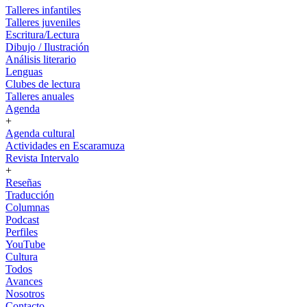
Talleres infantiles
Talleres juveniles
Escritura/Lectura
Dibujo / Ilustración
Análisis literario
Lenguas
Clubes de lectura
Talleres anuales
Agenda
+
Agenda cultural
Actividades en Escaramuza
Revista Intervalo
+
Reseñas
Traducción
Columnas
Podcast
Perfiles
YouTube
Cultura
Todos
Avances
Nosotros
Contacto