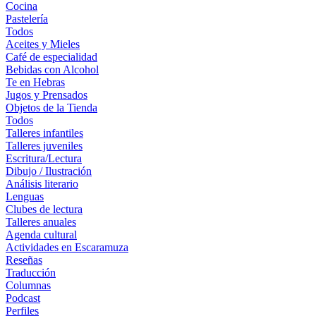
Cocina
Pastelería
Todos
Aceites y Mieles
Café de especialidad
Bebidas con Alcohol
Te en Hebras
Jugos y Prensados
Objetos de la Tienda
Todos
Talleres infantiles
Talleres juveniles
Escritura/Lectura
Dibujo / Ilustración
Análisis literario
Lenguas
Clubes de lectura
Talleres anuales
Agenda cultural
Actividades en Escaramuza
Reseñas
Traducción
Columnas
Podcast
Perfiles