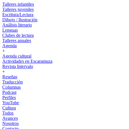
Talleres infantiles
Talleres juveniles
Escritura/Lectura
Dibujo / Ilustración
Análisis literario
Lenguas
Clubes de lectura
Talleres anuales
Agenda
+
Agenda cultural
Actividades en Escaramuza
Revista Intervalo
+
Reseñas
Traducción
Columnas
Podcast
Perfiles
YouTube
Cultura
Todos
Avances
Nosotros
Contacto