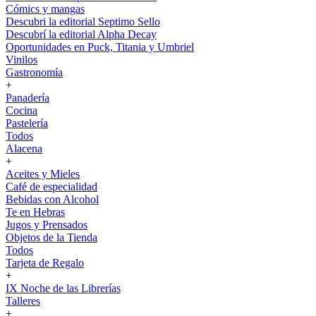
Cómics y mangas
Descubri la editorial Septimo Sello
Descubrí la editorial Alpha Decay
Oportunidades en Puck, Titania y Umbriel
Vinilos
Gastronomía
+
Panadería
Cocina
Pastelería
Todos
Alacena
+
Aceites y Mieles
Café de especialidad
Bebidas con Alcohol
Te en Hebras
Jugos y Prensados
Objetos de la Tienda
Todos
Tarjeta de Regalo
+
IX Noche de las Librerías
Talleres
+