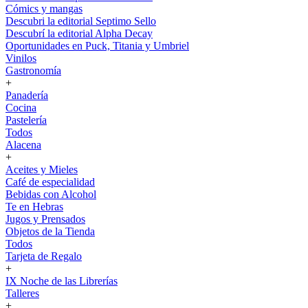
Cómics y mangas
Descubri la editorial Septimo Sello
Descubrí la editorial Alpha Decay
Oportunidades en Puck, Titania y Umbriel
Vinilos
Gastronomía
+
Panadería
Cocina
Pastelería
Todos
Alacena
+
Aceites y Mieles
Café de especialidad
Bebidas con Alcohol
Te en Hebras
Jugos y Prensados
Objetos de la Tienda
Todos
Tarjeta de Regalo
+
IX Noche de las Librerías
Talleres
+