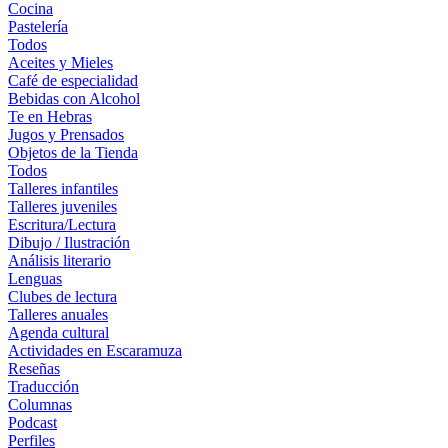
Cocina
Pastelería
Todos
Aceites y Mieles
Café de especialidad
Bebidas con Alcohol
Te en Hebras
Jugos y Prensados
Objetos de la Tienda
Todos
Talleres infantiles
Talleres juveniles
Escritura/Lectura
Dibujo / Ilustración
Análisis literario
Lenguas
Clubes de lectura
Talleres anuales
Agenda cultural
Actividades en Escaramuza
Reseñas
Traducción
Columnas
Podcast
Perfiles