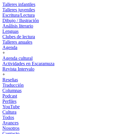
Talleres infantiles
Talleres juveniles
Escritura/Lectura
Dibujo / Ilustración
Análisis literario
Lenguas
Clubes de lectura
Talleres anuales
Agenda
+
Agenda cultural
Actividades en Escaramuza
Revista Intervalo
+
Reseñas
Traducción
Columnas
Podcast
Perfiles
YouTube
Cultura
Todos
Avances
Nosotros
Contacto