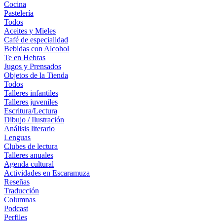
Cocina
Pastelería
Todos
Aceites y Mieles
Café de especialidad
Bebidas con Alcohol
Te en Hebras
Jugos y Prensados
Objetos de la Tienda
Todos
Talleres infantiles
Talleres juveniles
Escritura/Lectura
Dibujo / Ilustración
Análisis literario
Lenguas
Clubes de lectura
Talleres anuales
Agenda cultural
Actividades en Escaramuza
Reseñas
Traducción
Columnas
Podcast
Perfiles