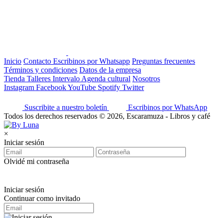
Inicio
Contacto
Escribinos por Whatsapp
Preguntas frecuentes
Términos y condiciones
Datos de la empresa
Tienda
Talleres
Intervalo
Agenda cultural
Nosotros
Instagram
Facebook
YouTube
Spotify
Twitter
Suscribite a nuestro boletín
Escribinos por WhatsApp
Todos los derechos reservados © 2026, Escaramuza - Libros y café
×
Iniciar sesión
Olvidé mi contraseña
Iniciar sesión
Continuar como invitado