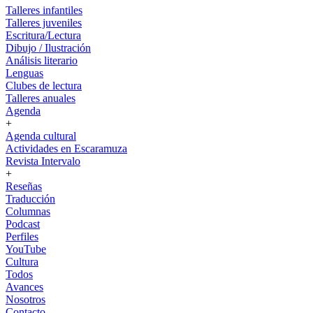
Talleres infantiles
Talleres juveniles
Escritura/Lectura
Dibujo / Ilustración
Análisis literario
Lenguas
Clubes de lectura
Talleres anuales
Agenda
+
Agenda cultural
Actividades en Escaramuza
Revista Intervalo
+
Reseñas
Traducción
Columnas
Podcast
Perfiles
YouTube
Cultura
Todos
Avances
Nosotros
Contacto