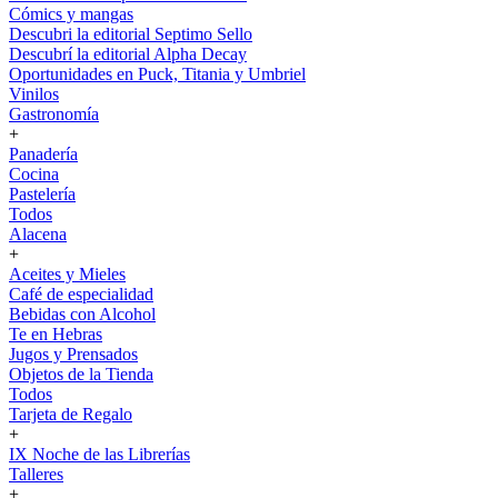
Cómics y mangas
Descubri la editorial Septimo Sello
Descubrí la editorial Alpha Decay
Oportunidades en Puck, Titania y Umbriel
Vinilos
Gastronomía
+
Panadería
Cocina
Pastelería
Todos
Alacena
+
Aceites y Mieles
Café de especialidad
Bebidas con Alcohol
Te en Hebras
Jugos y Prensados
Objetos de la Tienda
Todos
Tarjeta de Regalo
+
IX Noche de las Librerías
Talleres
+