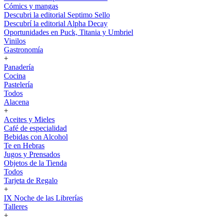
Cómics y mangas
Descubri la editorial Septimo Sello
Descubrí la editorial Alpha Decay
Oportunidades en Puck, Titania y Umbriel
Vinilos
Gastronomía
+
Panadería
Cocina
Pastelería
Todos
Alacena
+
Aceites y Mieles
Café de especialidad
Bebidas con Alcohol
Te en Hebras
Jugos y Prensados
Objetos de la Tienda
Todos
Tarjeta de Regalo
+
IX Noche de las Librerías
Talleres
+