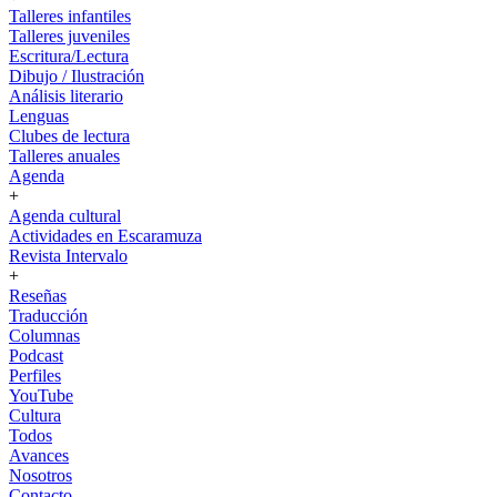
Talleres infantiles
Talleres juveniles
Escritura/Lectura
Dibujo / Ilustración
Análisis literario
Lenguas
Clubes de lectura
Talleres anuales
Agenda
+
Agenda cultural
Actividades en Escaramuza
Revista Intervalo
+
Reseñas
Traducción
Columnas
Podcast
Perfiles
YouTube
Cultura
Todos
Avances
Nosotros
Contacto