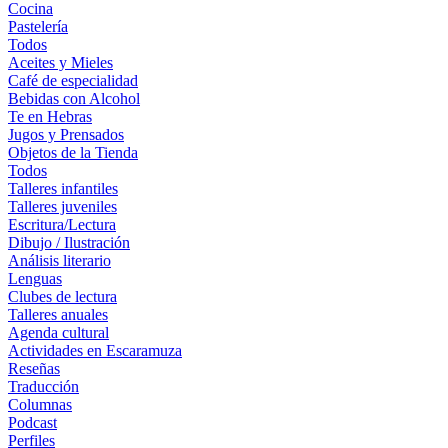
Cocina
Pastelería
Todos
Aceites y Mieles
Café de especialidad
Bebidas con Alcohol
Te en Hebras
Jugos y Prensados
Objetos de la Tienda
Todos
Talleres infantiles
Talleres juveniles
Escritura/Lectura
Dibujo / Ilustración
Análisis literario
Lenguas
Clubes de lectura
Talleres anuales
Agenda cultural
Actividades en Escaramuza
Reseñas
Traducción
Columnas
Podcast
Perfiles