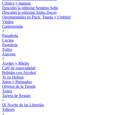
Cómics y mangas
Descubri la editorial Septimo Sello
Descubrí la editorial Alpha Decay
Oportunidades en Puck, Titania y Umbriel
Vinilos
Gastronomía
+
Panadería
Cocina
Pastelería
Todos
Alacena
+
Aceites y Mieles
Café de especialidad
Bebidas con Alcohol
Te en Hebras
Jugos y Prensados
Objetos de la Tienda
Todos
Tarjeta de Regalo
+
IX Noche de las Librerías
Talleres
+