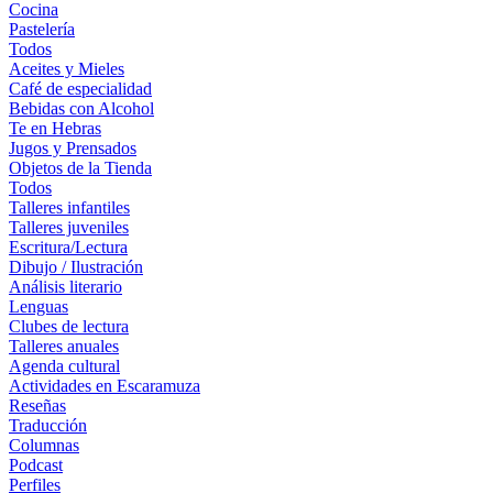
Cocina
Pastelería
Todos
Aceites y Mieles
Café de especialidad
Bebidas con Alcohol
Te en Hebras
Jugos y Prensados
Objetos de la Tienda
Todos
Talleres infantiles
Talleres juveniles
Escritura/Lectura
Dibujo / Ilustración
Análisis literario
Lenguas
Clubes de lectura
Talleres anuales
Agenda cultural
Actividades en Escaramuza
Reseñas
Traducción
Columnas
Podcast
Perfiles