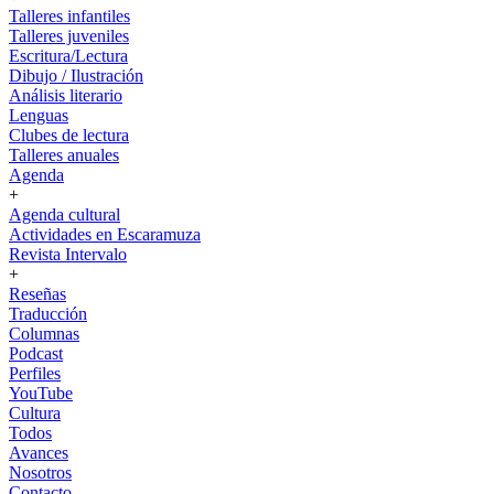
Talleres infantiles
Talleres juveniles
Escritura/Lectura
Dibujo / Ilustración
Análisis literario
Lenguas
Clubes de lectura
Talleres anuales
Agenda
+
Agenda cultural
Actividades en Escaramuza
Revista Intervalo
+
Reseñas
Traducción
Columnas
Podcast
Perfiles
YouTube
Cultura
Todos
Avances
Nosotros
Contacto