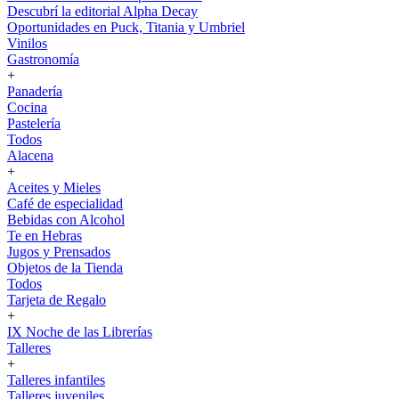
Descubrí la editorial Alpha Decay
Oportunidades en Puck, Titania y Umbriel
Vinilos
Gastronomía
+
Panadería
Cocina
Pastelería
Todos
Alacena
+
Aceites y Mieles
Café de especialidad
Bebidas con Alcohol
Te en Hebras
Jugos y Prensados
Objetos de la Tienda
Todos
Tarjeta de Regalo
+
IX Noche de las Librerías
Talleres
+
Talleres infantiles
Talleres juveniles