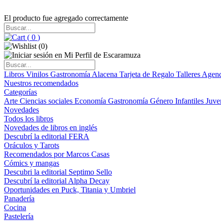
El producto fue agregado correctamente
(
0
)
(
0
)
Libros
Vinilos
Gastronomía
Alacena
Tarjeta de Regalo
Talleres
Agen
Nuestros recomendados
Categorías
Arte
Ciencias sociales
Economía
Gastronomía
Género
Infantiles
Juve
Novedades
Todos los libros
Novedades de libros en inglés
Descubrí la editorial FERA
Oráculos y Tarots
Recomendados por Marcos Casas
Cómics y mangas
Descubri la editorial Septimo Sello
Descubrí la editorial Alpha Decay
Oportunidades en Puck, Titania y Umbriel
Panadería
Cocina
Pastelería