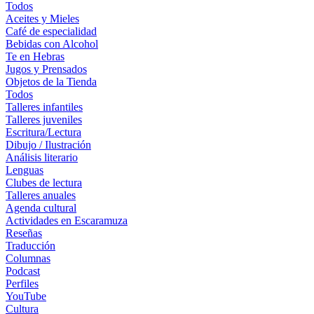
Todos
Aceites y Mieles
Café de especialidad
Bebidas con Alcohol
Te en Hebras
Jugos y Prensados
Objetos de la Tienda
Todos
Talleres infantiles
Talleres juveniles
Escritura/Lectura
Dibujo / Ilustración
Análisis literario
Lenguas
Clubes de lectura
Talleres anuales
Agenda cultural
Actividades en Escaramuza
Reseñas
Traducción
Columnas
Podcast
Perfiles
YouTube
Cultura